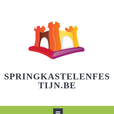
Skip
to
content
SPRINGKASTELENFES
TIJN.BE
Open