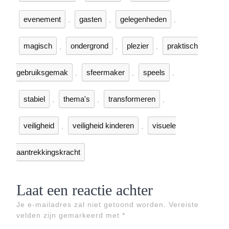
evenement
gasten
gelegenheden
,
,
,
magisch
ondergrond
plezier
praktisch
,
,
,
gebruiksgemak
sfeermaker
speels
,
,
,
stabiel
thema's
transformeren
,
,
,
veiligheid
veiligheid kinderen
visuele
,
,
aantrekkingskracht
Laat een reactie achter
Je e-mailadres zal niet getoond worden.
Vereiste
velden zijn gemarkeerd met
*