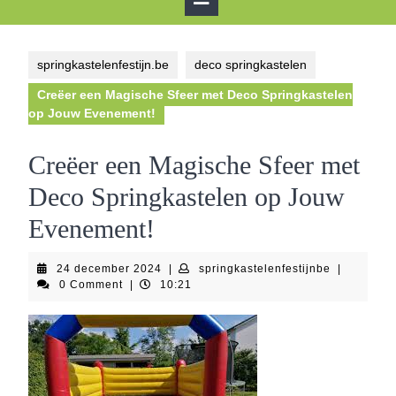
Button
springkastelenfestijn.be
deco springkastelen
Creëer een Magische Sfeer met Deco Springkastelen
op Jouw Evenement!
Creëer een Magische Sfeer met
Deco Springkastelen op Jouw
Evenement!
24
springkaste
24 december 2024
|
springkastelenfestijnbe
|
december
0 Comment
|
10:21
2024