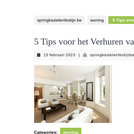
springkastelenfestijn.be
woning
5 Tips voo
5 Tips voor het Verhuren v
15
15 februari 2023
|
springkastelenfestijnb
februari
2023
Categories:
woning