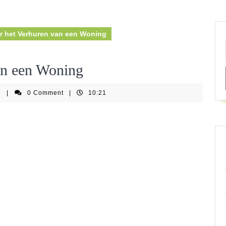
r het Verhuren van een Woning
an een Woning
springkastelenfestijnbe
e
|
0 Comment
|
10:21