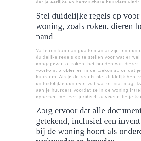
dat je eerlijke en betrouwbare huurders vindt
Stel duidelijke regels op voor
woning, zoals roken, dieren h
pand.
Verhuren kan een goede manier zijn om een e
duidelijke regels op te stellen voor wat er w
aangegeven of roken, het houden van dieren o
voorkomt problemen in de toekomst, omdat je 
huurders. Als je de regels niet duidelijk hebt 
onduidelijkheden over wat wel en niet mag. D
aan je huurders voordat ze in de woning intrekk
opnemen met een juridisch adviseur die je kan
Zorg ervoor dat alle document
getekend, inclusief een invent
bij de woning hoort als onde