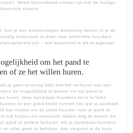
troleert. Neem bijvoorbeeld contact op met de huidige
inanciële situatie.
ld, kun je een weloverwogen beslissing nemen of je de
r grondig onderzoek te doen naar potentiële huurders,
talingsbereid zijn – wat essentieel is als je eigenaar
ogelijkheid om het pand te
en of ze het willen huren.
 als je geen ervaring hebt met het verhuren van een
urders de mogelijkheid te bieden om het pand te
llen huren. Door kandidaat-huurders eerst te laten
, kunnen ze een goed beeld vormen van wat je aanbiedt
 Dit kan helpen om de juiste huurder voor je pand te
nd ook helpen om eventuele twijfels weg te nemen die
et pand of andere factoren. Als je kandidaat-huurders
 en alles goed te bekijken, dan vergroot je de kans