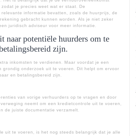
. Het is belangrijk dat je de verhuurovereenkomst
zodat je precies weet wat er staat. De
relevante informatie bevatten, zoals de huurprijs, de
 rekening gebracht kunnen worden. Als je niet zeker
een juridisch adviseur voor meer informatie.
t naar potentiële huurders om te
betalingsbereid zijn.
xtra inkomsten te verdienen. Maar voordat je een
en grondig onderzoek uit te voeren. Dit helpt om ervoor
aar en betalingsbereid zijn.
erenties van vorige verhuurders op te vragen en door
 overweging neemt om een kredietcontrole uit te voeren,
 en de juiste documentatie verzamelt.
 uit te voeren, is het nog steeds belangrijk dat je alle