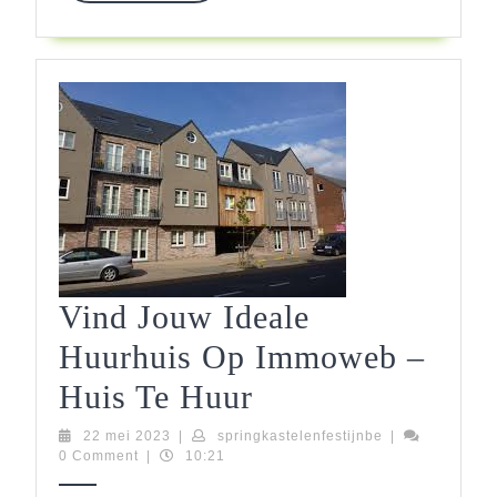
Vind Jouw Ideale
Huurhuis Op Immoweb –
Vind
Huis Te Huur
Jouw
22
springkastelenfe
22 mei 2023
|
springkastelenfestijnbe
|
mei
0 Comment
|
10:21
Ideale
2023