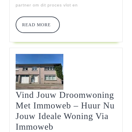
Succ
partner om dit proces vlot en
Met
Imm
READ
READ MORE
MORE
Vind Jouw Droomwoning
Met Immoweb – Huur Nu
Jouw Ideale Woning Via
Vind
Immoweb