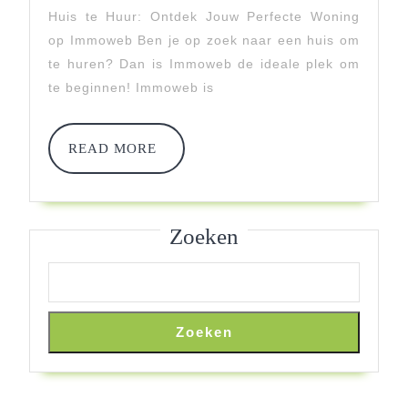
Huurhuis
Huis te Huur: Ontdek Jouw Perfecte Woning
op Immoweb Ben je op zoek naar een huis om
Op
te huren? Dan is Immoweb de ideale plek om
Immoweb
te beginnen! Immoweb is
–
Huis
READ
READ MORE
MORE
Te
Huur
Zoeken
Zoeken