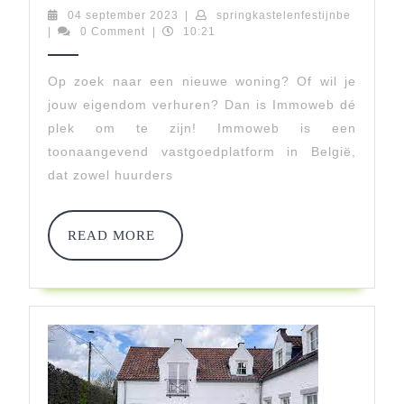
Jouw
04
springkas
04 september 2023
|
springkastelenfestijnbe
september
|
0 Comment
|
10:21
Droomwoning
2023
Met
Op zoek naar een nieuwe woning? Of wil je
jouw eigendom verhuren? Dan is Immoweb dé
Immoweb
plek om te zijn! Immoweb is een
–
toonaangevend vastgoedplatform in België,
Huur
dat zowel huurders
Nu
Jouw
READ
READ MORE
MORE
Ideale
Woning
Via
Immoweb