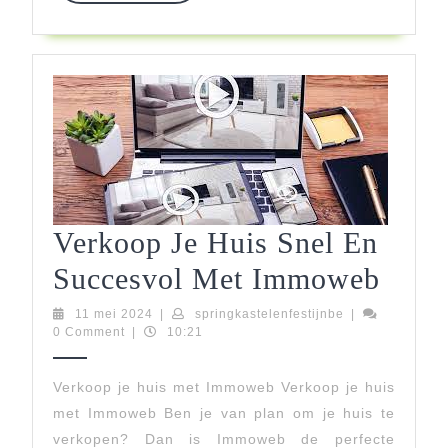
Verkoop Je Huis Snel En
Verk
Succesvol Met Immoweb
Je
11
springkastelenfe
11 mei 2024
|
springkastelenfestijnbe
|
mei
0 Comment
|
10:21
Huis
2024
Snel
Verkoop je huis met Immoweb Verkoop je huis
met Immoweb Ben je van plan om je huis te
En
verkopen? Dan is Immoweb de perfecte