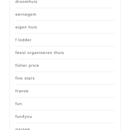
droomhuis
eernegem
eigen huis
f lodder
feest organiseren thuis
fisher price
five stars
franse
fun
fun4you
garage