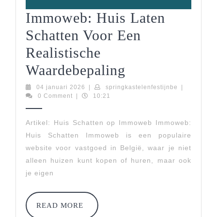
Immoweb: Huis Laten
Schatten Voor Een
Realistische
Immoweb:
Waardebepaling
Huis
04
springkastel
04 januari 2026
|
springkastelenfestijnbe
|
januari
0 Comment
|
10:21
Laten
2026
Schatten
Artikel: Huis Schatten op Immoweb Immoweb:
Huis Schatten Immoweb is een populaire
Voor
website voor vastgoed in België, waar je niet
Een
alleen huizen kunt kopen of huren, maar ook
Realistische
je eigen
Waardebepali
READ
READ MORE
MORE