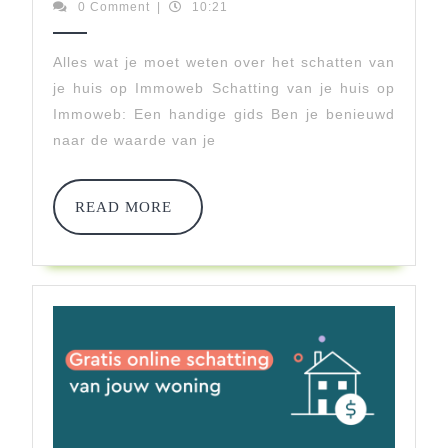
januari
0 Comment
|
10:21
Waarde
2026
Van
Alles wat je moet weten over het schatten van
je huis op Immoweb Schatting van je huis op
Je
Immoweb: Een handige gids Ben je benieuwd
Woning:
naar de waarde van je
Schatting
Op
READ
READ MORE
MORE
Immoweb