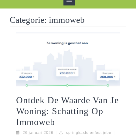
Button
Categorie:
immoweb
Ontdek De Waarde Van Je
Woning: Schatting Op
Ontdek
Immoweb
De
26
springkastel
26 januari 2026
|
springkastelenfestijnbe
|