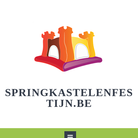
Skip
to
content
SPRINGKASTELENFES
TIJN.BE
Open