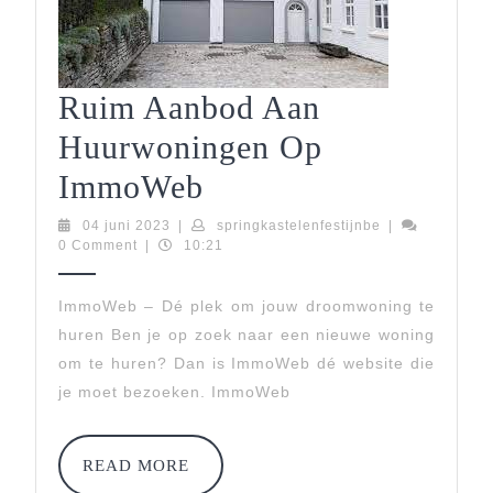
Ruim Aanbod Aan
Huurwoningen Op
Ruim
ImmoWeb
Aanbod
04
springkastelenf
04 juni 2023
|
springkastelenfestijnbe
|
juni
0 Comment
|
10:21
Aan
2023
Huurwoningen
ImmoWeb – Dé plek om jouw droomwoning te
huren Ben je op zoek naar een nieuwe woning
Op
om te huren? Dan is ImmoWeb dé website die
ImmoWeb
je moet bezoeken. ImmoWeb
READ
READ MORE
MORE