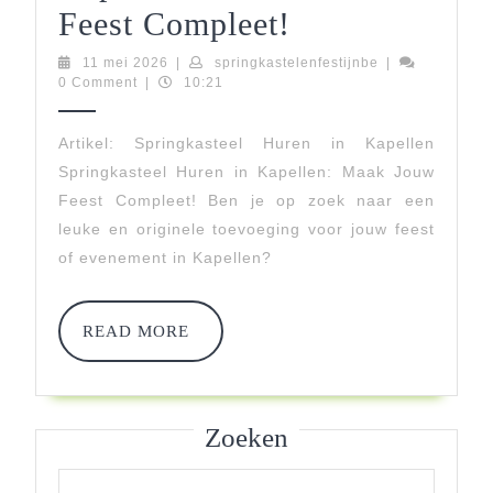
Springkasteel
Feest Compleet!
Huren
11
springkastelenfe
11 mei 2026
|
springkastelenfestijnbe
|
mei
0 Comment
|
10:21
In
2026
Kapellen:
Artikel: Springkasteel Huren in Kapellen
Springkasteel Huren in Kapellen: Maak Jouw
Maak
Feest Compleet! Ben je op zoek naar een
Jouw
leuke en originele toevoeging voor jouw feest
Feest
of evenement in Kapellen?
Compleet!
READ
READ MORE
MORE
Zoeken