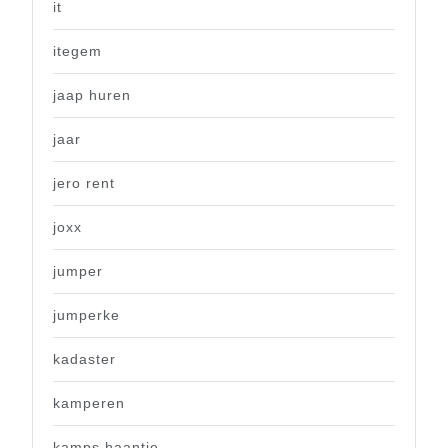
it
itegem
jaap huren
jaar
jero rent
joxx
jumper
jumperke
kadaster
kamperen
kamps haantje