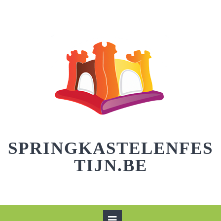
Skip
to
content
SPRINGKASTELENFES
TIJN.BE
Open