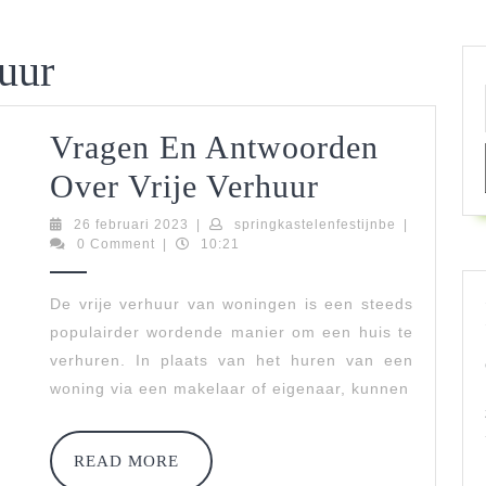
huur
Vragen En Antwoorden
Vragen
Over Vrije Verhuur
En
26
springkastele
26 februari 2023
|
springkastelenfestijnbe
|
februari
0 Comment
|
10:21
Antwoorde
2023
Over
De vrije verhuur van woningen is een steeds
populairder wordende manier om een huis te
Vrije
verhuren. In plaats van het huren van een
Verhuur
woning via een makelaar of eigenaar, kunnen
READ
READ MORE
MORE