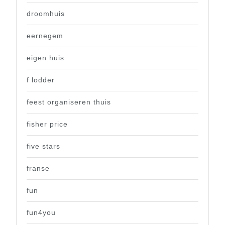
droomhuis
eernegem
eigen huis
f lodder
feest organiseren thuis
fisher price
five stars
franse
fun
fun4you