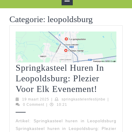
Button
Categorie:
leopoldsburg
Springkasteel Huren In
Leopoldsburg: Plezier
Springka
Voor Elk Evenement!
Huren
19
springkastelen
19 maart 2025
|
springkastelenfestijnbe
|
maart
0 Comment
|
10:21
In
2025
Leopolds
Artikel: Springkasteel huren in Leopoldsburg
Springkasteel huren in Leopoldsburg: Plezier
Plezier