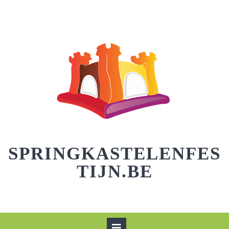
Skip
to
content
SPRINGKASTELENFES
TIJN.BE
Open