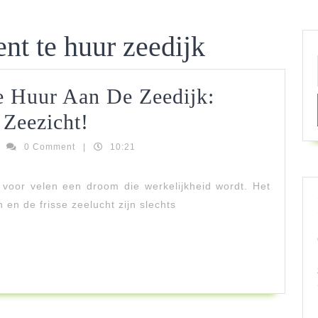
nt te huur zeedijk
e Huur Aan De Zeedijk:
Prachtig
 Zeezicht!
Appartement
ringkastelenfestijnbe
0 Comment
|
10:21
Te
voor velen een droom die werkelijkheid wordt. Het
Huur
 en de frisse zeelucht zijn slechts
Aan
De
Zeedijk:
Geniet