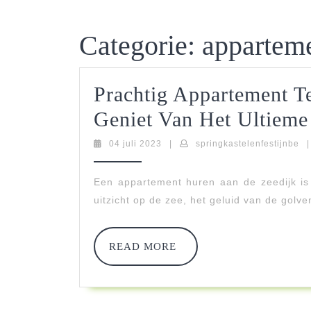
Categorie:
apparteme
Prachtig Appartement T
Geniet Van Het Ultieme
04
sp
04 juli 2023
|
springkastelenfestijnbe
|
juli
2023
Een appartement huren aan de zeedijk is 
uitzicht op de zee, het geluid van de golven
READ
READ MORE
MORE