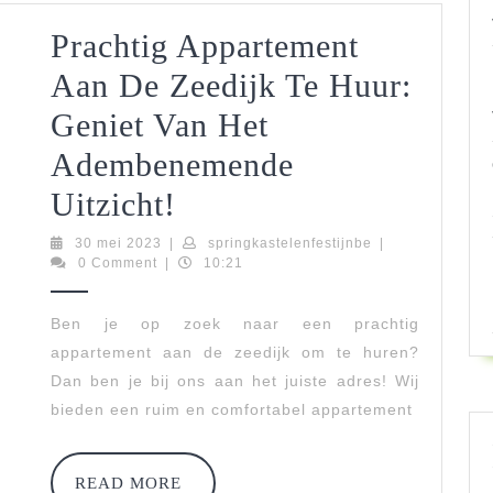
Van
Prachtig Appartement
Het
Aan De Zeedijk Te Huur:
Ultieme
Geniet Van Het
Zeezicht!
Adembenemende
Prachtig
Uitzicht!
Appartement
30
springkastelenfes
30 mei 2023
|
springkastelenfestijnbe
|
mei
0 Comment
|
10:21
Aan
2023
De
Ben je op zoek naar een prachtig
appartement aan de zeedijk om te huren?
Zeedijk
Dan ben je bij ons aan het juiste adres! Wij
Te
bieden een ruim en comfortabel appartement
Huur:
Geniet
READ
READ MORE