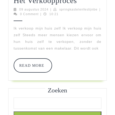
Ik
Het Verkoopproces
Verkoop
09
springkast
09 augustus 2024
|
springkastelenfestijnbe
|
augustus
0 Comment
|
10:21
Mijn
2024
Huis
Ik verkoop mijn huis zelf Ik verkoop mijn huis
zelf Steeds meer mensen kiezen ervoor om
Zelf:
hun huis zelf te verkopen, zonder de
Bespaar
tussenkomst van een makelaar. Dit wordt ook
Kosten
En
READ
READ MORE
MORE
Behoud
Controle
Zoeken
Over
Het
Verkooppro