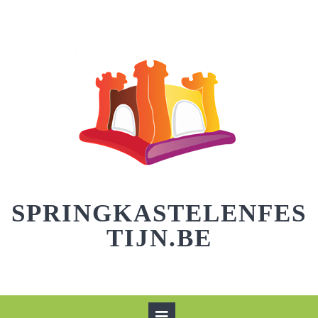
Skip
to
content
SPRINGKASTELENFES
TIJN.BE
Open