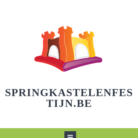
Skip
to
content
SPRINGKASTELENFES
TIJN.BE
Open