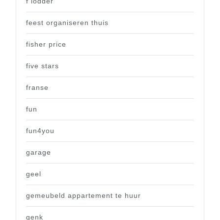
f lodder
feest organiseren thuis
fisher price
five stars
franse
fun
fun4you
garage
geel
gemeubeld appartement te huur
genk