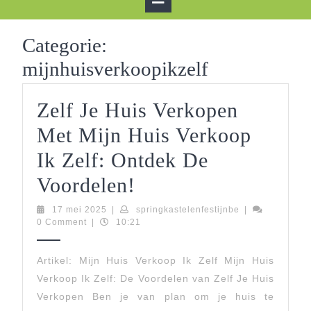
Button
Categorie:
mijnhuisverkoopikzelf
Zelf Je Huis Verkopen
Met Mijn Huis Verkoop
Ik Zelf: Ontdek De
Zelf
Voordelen!
Je
17
springkastelenfe
17 mei 2025
|
springkastelenfestijnbe
|
mei
0 Comment
|
10:21
Huis
2025
Verkopen
Artikel: Mijn Huis Verkoop Ik Zelf Mijn Huis
Verkoop Ik Zelf: De Voordelen van Zelf Je Huis
Met
Verkopen Ben je van plan om je huis te
Mijn