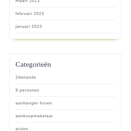
maart 2023
februari 2023
januari 2023
Categorieën
2dehands
9 personen
aanhanger huren
aankoopmakelaar
action