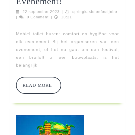
Comfortabel
Evenement!
En
22
springkas
22 september 2023
|
springkastelenfestijnbe
september
|
0 Comment
|
10:21
Hygiënisch:
2023
Mobiel
Mobiel toilet huren: comfort en hygiëne voor
elk evenement Bij het organiseren van een
Toilet
evenement, of het nu gaat om een festival,
Huren
een bruiloft of een bouwplaats, is het
Voor
belangrijk
Elk
READ
Evenement!
READ MORE
MORE