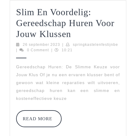
Slim En Voordelig:
Gereedschap Huren Voor
Slim
Jouw Klussen
En
26
springkas
26 september 2023
|
springkastelenfestijnbe
september
|
0 Comment
|
10:21
Voordelig:
2023
Gereedschap
Gereedschap Huren: De Slimme Keuze voor
Jouw Klus Of je nu een ervaren klusser bent of
Huren
gewoon wat kleine reparaties wilt uitvoeren,
Voor
gereedschap huren kan een slimme en
Jouw
kosteneffectieve keuze
Klussen
READ
READ MORE
MORE