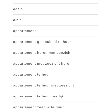
adeje
albir
appartement
appartement gemeubeld te huur
appartement huren met zeezicht
appartement met zeezicht huren
appartement te huur
appartement te huur met zeezicht
appartement te huur zeedijk
appartement zeedijk te huur