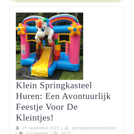
Klein Springkasteel
Huren: Een Avontuurlijk
Feestje Voor De
Klein
Kleintjes!
Springkasteel
25
springkas
25 september 2023
|
springkastelenfestijnbe
september
|
0 Comment
|
10:21