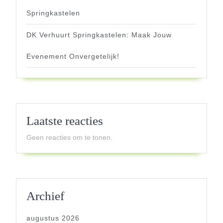
Springkastelen
DK Verhuurt Springkastelen: Maak Jouw
Evenement Onvergetelijk!
Laatste reacties
Geen reacties om te tonen.
Archief
augustus 2026