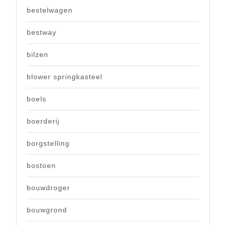
bestelwagen
bestway
bilzen
blower springkasteel
boels
boerderij
borgstelling
bostoen
bouwdroger
bouwgrond