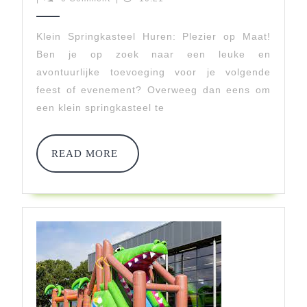
Huren:
2023
Een
Klein Springkasteel Huren: Plezier op Maat!
Ben je op zoek naar een leuke en
Avontuurlijk
avontuurlijke toevoeging voor je volgende
Feestje
feest of evenement? Overweeg dan eens om
Voor
een klein springkasteel te
De
Kleintjes!
READ
READ MORE
MORE