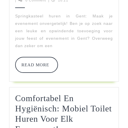
|
0 Comment
|
10:21
In
2023
Gent
Springkasteel huren in Gent: Maak je
evenement onvergetelijk! Ben je op zoek naar
Maa
een leuke en opwindende toevoeging voor
Jou
jouw feest of evenement in Gent? Overweeg
Eve
dan zeker om een
Onve
READ
READ MORE
MORE
Comfortabel En
Hygiënisch: Mobiel Toilet
Huren Voor Elk