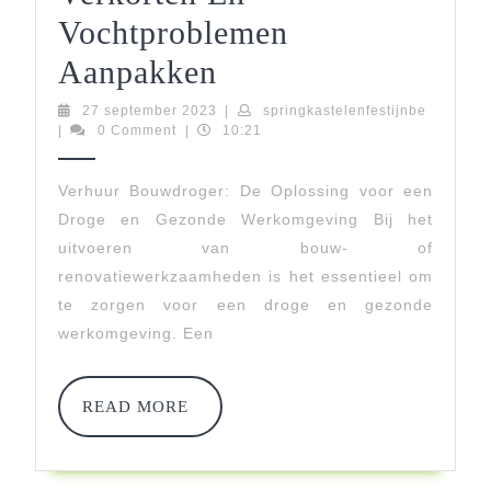
Vochtproblemen
Efficiënte
Aanpakken
Verhuur
27
springkas
27 september 2023
|
springkastelenfestijnbe
september
|
0 Comment
|
10:21
Van
2023
Bouwdrogers:
Verhuur Bouwdroger: De Oplossing voor een
Droge en Gezonde Werkomgeving Bij het
Droogtijd
uitvoeren van bouw- of
Verkorten
renovatiewerkzaamheden is het essentieel om
En
te zorgen voor een droge en gezonde
werkomgeving. Een
Vochtproblemen
Aanpakken
READ
READ MORE
MORE