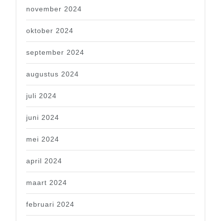
november 2024
oktober 2024
september 2024
augustus 2024
juli 2024
juni 2024
mei 2024
april 2024
maart 2024
februari 2024