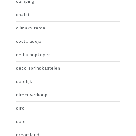
camping
chalet
climaxx rental
costa adeje
de huisopkoper
deco springkastelen
deerlijk
direct verkoop
dirk
doen
dreamland