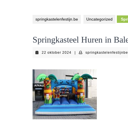
springkastelenfestijn.be
Uncategorized
Spri
Springkasteel Huren in Bale
22
22 oktober 2024
|
springkastelenfestijnb
oktober
2024