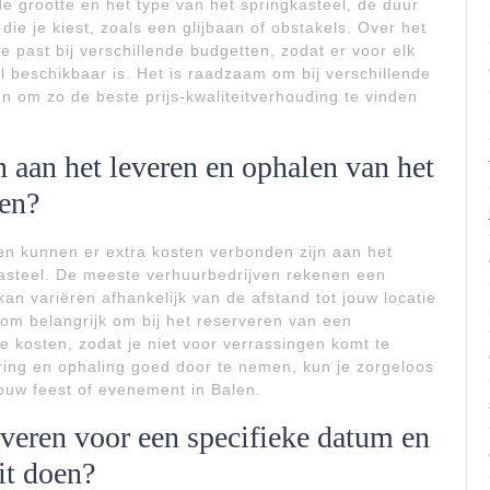
de grootte en het type van het springkasteel, de duur
ie je kiest, zoals een glijbaan of obstakels. Over het
 past bij verschillende budgetten, zodat er voor elk
l beschikbaar is. Het is raadzaam om bij verschillende
en om zo de beste prijs-kwaliteitverhouding te vinden
n aan het leveren en ophalen van het
len?
len kunnen er extra kosten verbonden zijn aan het
asteel. De meeste verhuurbedrijven rekenen een
an variëren afhankelijk van de afstand tot jouw locatie
rom belangrijk om bij het reserveren van een
ze kosten, zodat je niet voor verrassingen komt te
ring en ophaling goed door te nemen, kun je zorgeloos
ouw feest of evenement in Balen.
rveren voor een specifieke datum en
it doen?