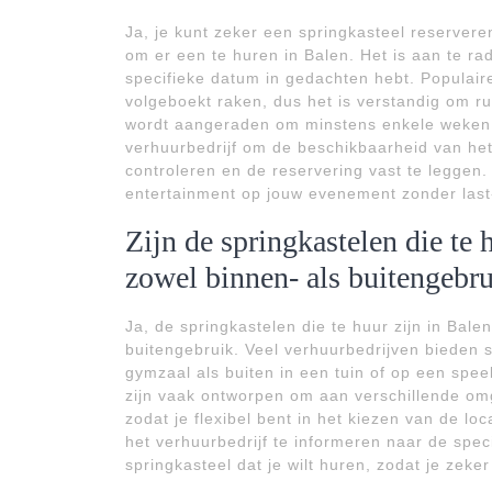
Ja, je kunt zeker een springkasteel reserver
om er een te huren in Balen. Het is aan te ra
specifieke datum in gedachten hebt. Populai
volgeboekt raken, dus het is verstandig om r
wordt aangeraden om minstens enkele weken 
verhuurbedrijf om de beschikbaarheid van het
controleren en de reservering vast te leggen.
entertainment op jouw evenement zonder last
Zijn de springkastelen die te 
zowel binnen- als buitengebr
Ja, de springkastelen die te huur zijn in Bale
buitengebruik. Veel verhuurbedrijven bieden s
gymzaal als buiten in een tuin of op een spe
zijn vaak ontworpen om aan verschillende o
zodat je flexibel bent in het kiezen van de lo
het verhuurbedrijf te informeren naar de spe
springkasteel dat je wilt huren, zodat je zeke