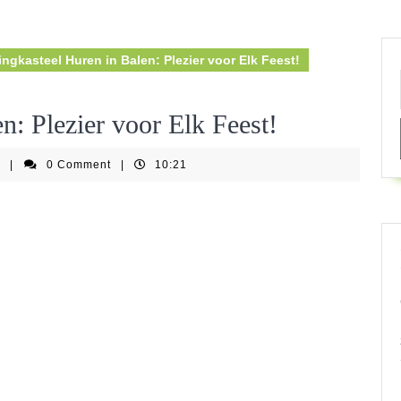
ngkasteel Huren in Balen: Plezier voor Elk Feest!
n: Plezier voor Elk Feest!
springkastelenfestijnbe
e
|
0 Comment
|
10:21