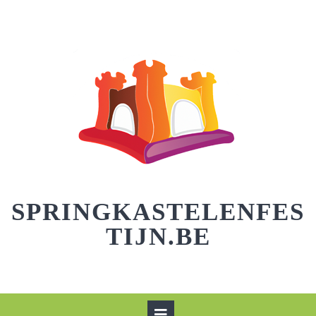
Skip
to
content
SPRINGKASTELENFES
TIJN.BE
Open