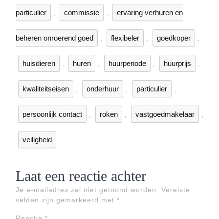
particulier
commissie
ervaring verhuren en
,
,
beheren onroerend goed
flexibeler
goedkoper
,
,
,
huisdieren
huren
huurperiode
huurprijs
,
,
,
,
kwaliteitseisen
onderhuur
particulier
,
,
,
persoonlijk contact
roken
vastgoedmakelaar
,
,
,
veiligheid
Laat een reactie achter
Je e-mailadres zal niet getoond worden.
Vereiste
velden zijn gemarkeerd met
*
Reactie
*