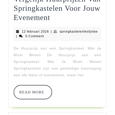
Springkastelen Voor Jouw
Vergelijk
Evenement
Huurprijzen
12
springkast
12 februari 2026
|
springkastelenfestijnbe
Van
februari
|
0 Comment
2026
Springkastelen
De Huurprijs van een Springkasteel: Wat Je
Voor
Moet Weten De Huurprijs van een
Jouw
Springkasteel: Wat Je Moet Weten
Springkastelen zijn een geweldige toevoeging
Evenement
aan elk feest of evenement, maar het
READ
READ MORE
MORE