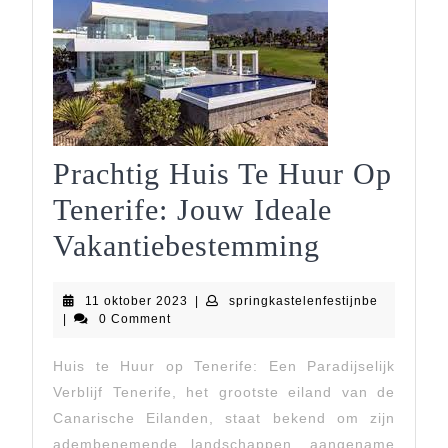
Prachtig Huis Te Huur Op
Tenerife: Jouw Ideale
Prachtig
Vakantiebestemming
Huis
11
springkast
11 oktober 2023
|
springkastelenfestijnbe
Te
oktober
|
0 Comment
2023
Huur
Huis te Huur op Tenerife: Een Paradijselijk
Op
Verblijf Tenerife, het grootste eiland van de
Tenerife:
Canarische Eilanden, staat bekend om zijn
adembenemende landschappen, aangename