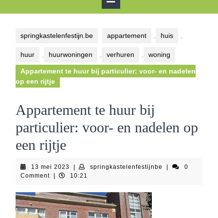
Button
springkastelenfestijn.be
appartement
,
huis
,
huur
,
huurwoningen
,
verhuren
,
woning
Appartement te huur bij particulier: voor- en nadelen
op een rijtje
Appartement te huur bij
particulier: voor- en nadelen op
een rijtje
13
springkastelenfes
13 mei 2023
|
springkastelenfestijnbe
|
0
mei
Comment
|
10:21
2023