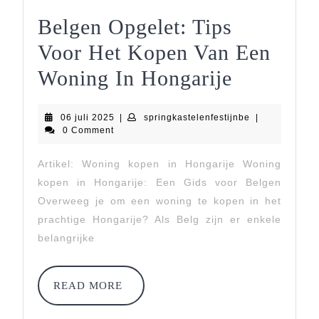
Belgen Opgelet: Tips
Voor Het Kopen Van Een
Belgen
Woning In Hongarije
Opgelet:
06
springkastelenf
06 juli 2025
|
springkastelenfestijnbe
|
Tips
juli
0 Comment
2025
Voor
Artikel: Woning kopen in Hongarije Woning
Het
kopen in Hongarije: Een Gids voor Belgen
Kopen
Overweeg je om een woning te kopen in het
prachtige Hongarije? Als Belg zijn er enkele
Van
belangrijke
Een
Woning
READ
READ MORE
MORE
In