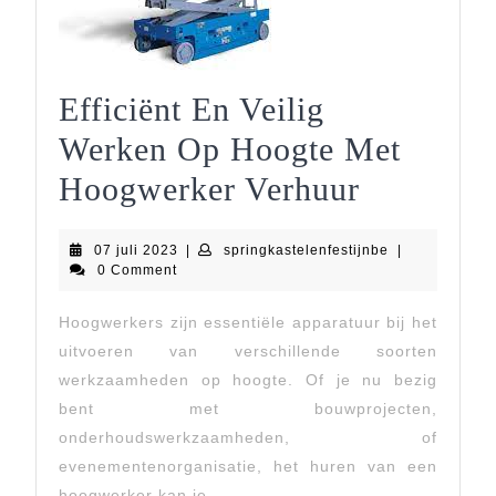
Efficiënt En Veilig
Werken Op Hoogte Met
Efficiënt
Hoogwerker Verhuur
En
07
springkastelenf
07 juli 2023
|
springkastelenfestijnbe
|
Veilig
juli
0 Comment
2023
Werken
Hoogwerkers zijn essentiële apparatuur bij het
Op
uitvoeren van verschillende soorten
Hoogte
werkzaamheden op hoogte. Of je nu bezig
bent met bouwprojecten,
Met
onderhoudswerkzaamheden, of
Hoogwer
evenementenorganisatie, het huren van een
hoogwerker kan je