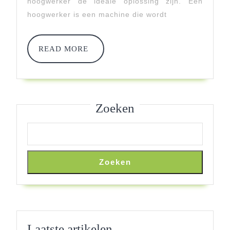
En
hoogwerker de ideale oplossing zijn. Een
hoogwerker is een machine die wordt
Efficiënt
Werken
READ
READ MORE
Op
MORE
Hoogte
Zoeken
Zoeken
Laatste artikelen