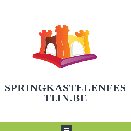
Skip
to
content
SPRINGKASTELENFES
TIJN.BE
Open