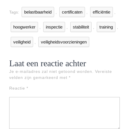
belastbaarheid
certificaten
efficiëntie
Tags:
,
,
,
hoogwerker
inspectie
stabiliteit
training
,
,
,
,
veiligheid
veiligheidsvoorzieningen
,
Laat een reactie achter
Je e-mailadres zal niet getoond worden.
Vereiste
velden zijn gemarkeerd met
*
Reactie
*