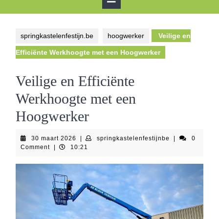
Button
springkastelenfestijn.be
hoogwerker
Veilige en
Efficiënte Werkhoogte met een Hoogwerker
Veilige en Efficiënte
Werkhoogte met een
Hoogwerker
30
springkastelenf
30 maart 2026
|
springkastelenfestijnbe
|
0
maart
Comment
|
10:21
2026