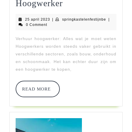
Alles
Hoogwerker
Wat
25
springkastele
25 april 2023
|
springkastelenfestijnbe
|
Je
april
0 Comment
2023
Moet
Verhuur hoogwerker: Alles wat je moet weten
Weten
Hoogwerkers worden steeds vaker gebruikt in
Over
verschillende sectoren, zoals bouw, onderhoud
en schoonmaak. Het kan echter duur zijn om
De
een hoogwerker te kopen,
Verhuur
Van
READ
READ MORE
MORE
Een
Hoogwerker