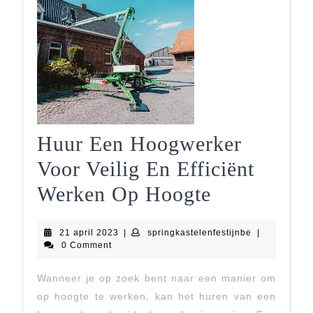
Huur Een Hoogwerker
Voor Veilig En Efficiënt
Huur
Werken Op Hoogte
Een
21
springkastele
21 april 2023
|
springkastelenfestijnbe
|
Hoogwerke
april
0 Comment
2023
Voor
Wanneer je op zoek bent naar een manier om
Veilig
op hoogte te werken, kan het huren van een