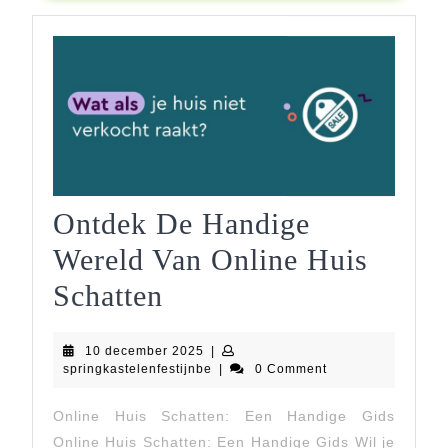
Ontdek De Handige
Wereld Van Online Huis
Ontdek
Schatten
De
10
10 december 2025
|
Handige
december
springkastelenfestijnbe
springkastelenfestijnbe
|
0 Comment
2025
Wereld
Online Huis Schatten: Een Handige Gids
Van
Online Huis Schatten: Een Handige Gids Wil je