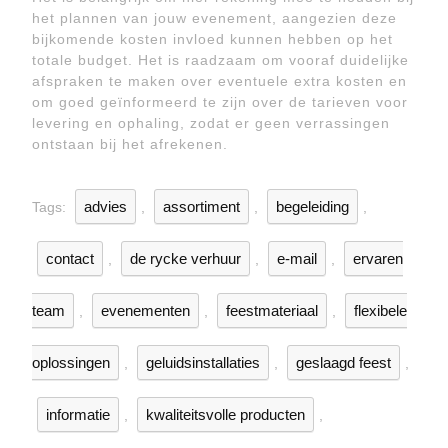
het plannen van jouw evenement, aangezien deze
bijkomende kosten invloed kunnen hebben op het
totale budget. Het is raadzaam om vooraf duidelijke
afspraken te maken over eventuele extra kosten en
om goed geïnformeerd te zijn over de tarieven voor
levering en ophaling, zodat er geen verrassingen
ontstaan bij het afrekenen.
advies
assortiment
begeleiding
Tags:
,
,
,
contact
de rycke verhuur
e-mail
ervaren
,
,
,
team
evenementen
feestmateriaal
flexibele
,
,
,
oplossingen
geluidsinstallaties
geslaagd feest
,
,
,
informatie
kwaliteitsvolle producten
,
,