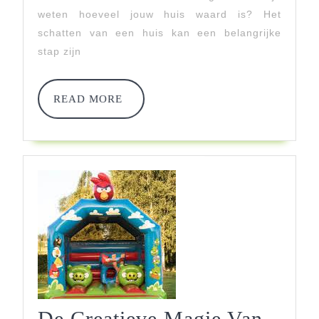
Online
weten hoeveel jouw huis waard is? Het
schatten van een huis kan een belangrijke
Huis
stap zijn
Schatten
READ
READ MORE
MORE
De Creatieve Magie Van