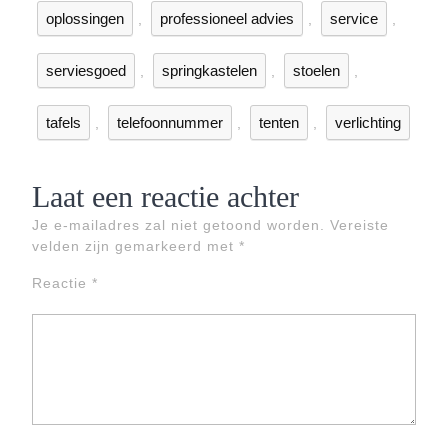
oplossingen
professioneel advies
service
,
,
,
serviesgoed
springkastelen
stoelen
,
,
,
tafels
telefoonnummer
tenten
verlichting
,
,
,
Laat een reactie achter
Je e-mailadres zal niet getoond worden.
Vereiste
velden zijn gemarkeerd met
*
Reactie
*