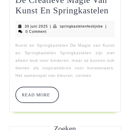
De
Kunst En Springkastelen
Creat
30
springkastelen
30 juni 2025
|
springkastelenfestijnbe
|
Magi
juni
0 Comment
2025
Van
Kunst en Springkastelen De Magie van Kunst
Kuns
en Springkastelen Springkastelen zijn niet
En
alleen leuk voor kinderen, maar ze kunnen ook
dienen als inspiratiebron voor kunstenaars.
Sprin
Het samenspel van kleuren, vormen
READ
READ MORE
MORE
Zoeken