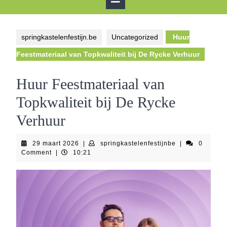
Button
springkastelenfestijn.be
Uncategorized
Huur
Feestmateriaal van Topkwaliteit bij De Rycke Verhuur
Huur Feestmateriaal van
Topkwaliteit bij De Rycke
Verhuur
29
springkastelenf
29 maart 2026
|
springkastelenfestijnbe
|
0
maart
Comment
|
10:21
2026