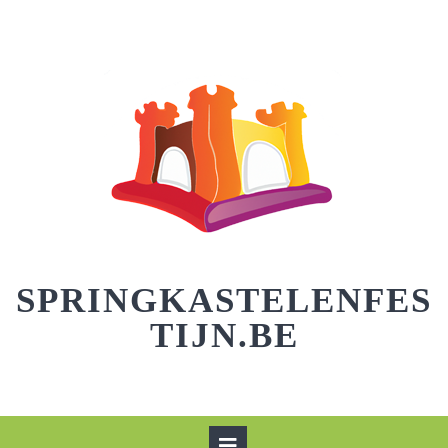
Skip
to
content
SPRINGKASTELENFES
TIJN.BE
Open