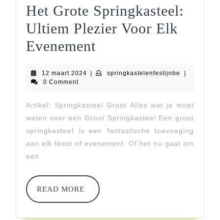
Het Grote Springkasteel:
Ultiem Plezier Voor Elk
Het
Evenement
Grote
12
springkastel
12 maart 2024
|
springkastelenfestijnbe
|
Springkasteel:
maart
0 Comment
2024
Ultiem
Artikel: Springkasteel Groot Alles wat je moet
Plezier
weten over een Groot Springkasteel Een groot
Voor
springkasteel is een fantastische toevoeging
aan elk feest of evenement. Of het nu gaat om
Elk
een
Evenement
READ
READ MORE
MORE