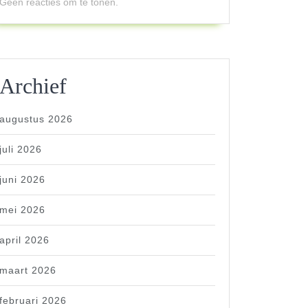
Geen reacties om te tonen.
Archief
augustus 2026
juli 2026
juni 2026
mei 2026
april 2026
maart 2026
februari 2026