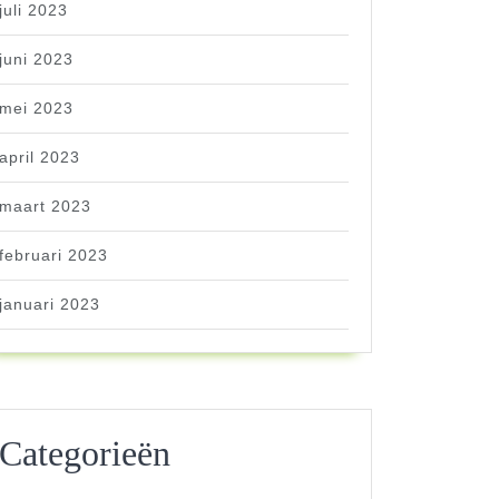
juli 2023
juni 2023
mei 2023
april 2023
maart 2023
februari 2023
januari 2023
Categorieën