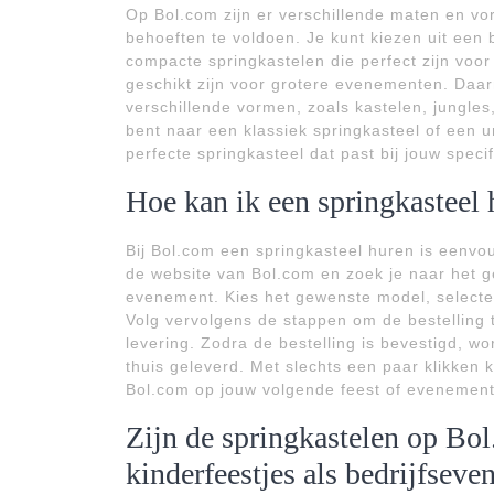
Op Bol.com zijn er verschillende maten en v
behoeften te voldoen. Je kunt kiezen uit een 
compacte springkastelen die perfect zijn voor 
geschikt zijn voor grotere evenementen. Daar
verschillende vormen, zoals kastelen, jungle
bent naar een klassiek springkasteel of een u
perfecte springkasteel dat past bij jouw spe
Hoe kan ik een springkasteel
Bij Bol.com een springkasteel huren is eenvo
de website van Bol.com en zoek je naar het g
evenement. Kies het gewenste model, selecte
Volg vervolgens de stappen om de bestelling 
levering. Zodra de bestelling is bevestigd, w
thuis geleverd. Met slechts een paar klikken 
Bol.com op jouw volgende feest of evenement
Zijn de springkastelen op Bo
kinderfeestjes als bedrijfsev