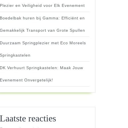
Plezier en Veiligheid voor Elk Evenement
Boedelbak huren bij Gamma: Efficiënt en
Gemakkelijk Transport van Grote Spullen
Duurzaam Springplezier met Eco Moreels
Springkastelen
DK Verhuurt Springkastelen: Maak Jouw
Evenement Onvergetelijk!
Laatste reacties