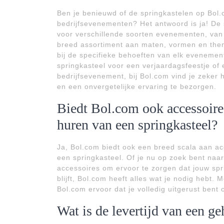
Ben je benieuwd of de springkastelen op Bol.c
bedrijfsevenementen? Het antwoord is ja! De s
voor verschillende soorten evenementen, van 
breed assortiment aan maten, vormen en them
bij de specifieke behoeften van elk evenement
springkasteel voor een verjaardagsfeestje of
bedrijfsevenement, bij Bol.com vind je zeker
en een onvergetelijke ervaring te bezorgen.
Biedt Bol.com ook accessoire
huren van een springkasteel?
Ja, Bol.com biedt ook een breed scala aan a
een springkasteel. Of je nu op zoek bent naa
accessoires om ervoor te zorgen dat jouw sp
blijft, Bol.com heeft alles wat je nodig hebt
Bol.com ervoor dat je volledig uitgerust ben
Wat is de levertijd van een g