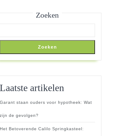
Zoeken
Zoeken
Laatste artikelen
Garant staan ouders voor hypotheek: Wat
zijn de gevolgen?
Het Betoverende Calilo Springkasteel: