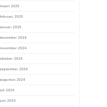
maart 2025
februari 2025
januari 2025
december 2024
november 2024
oktober 2024
september 2024
augustus 2024
juli 2024
juni 2024