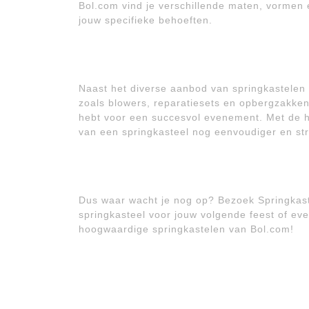
Bol.com vind je verschillende maten, vormen 
jouw specifieke behoeften.
Naast het diverse aanbod van springkastelen
zoals blowers, reparatiesets en opbergzakken 
hebt voor een succesvol evenement. Met de h
van een springkasteel nog eenvoudiger en str
Dus waar wacht je nog op? Bezoek Springkast
springkasteel voor jouw volgende feest of e
hoogwaardige springkastelen van Bol.com!