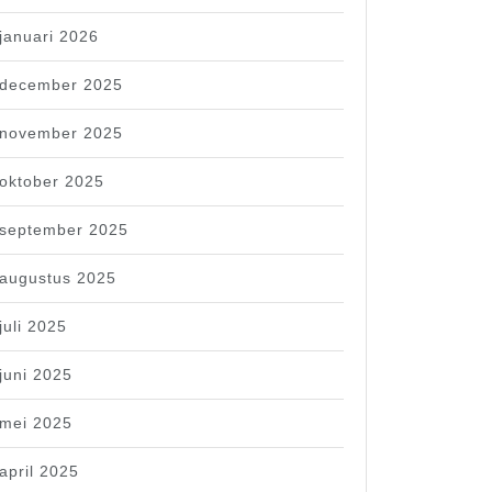
januari 2026
december 2025
november 2025
oktober 2025
september 2025
augustus 2025
juli 2025
juni 2025
mei 2025
april 2025