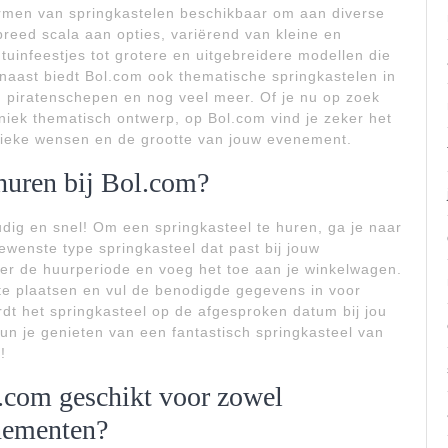
ormen van springkastelen beschikbaar om aan diverse
breed scala aan opties, variërend van kleine en
tuinfeestjes tot grotere en uitgebreidere modellen die
naast biedt Bol.com ook thematische springkastelen in
s, piratenschepen en nog veel meer. Of je nu op zoek
niek thematisch ontwerp, op Bol.com vind je zeker het
cifieke wensen en de grootte van jouw evenement.
 huren bij Bol.com?
udig en snel! Om een springkasteel te huren, ga je naar
ewenste type springkasteel dat past bij jouw
er de huurperiode en voeg het toe aan je winkelwagen.
te plaatsen en vul de benodigde gegevens in voor
ordt het springkasteel op de afgesproken datum bij jou
kun je genieten van een fantastisch springkasteel van
!
l.com geschikt voor zowel
enementen?