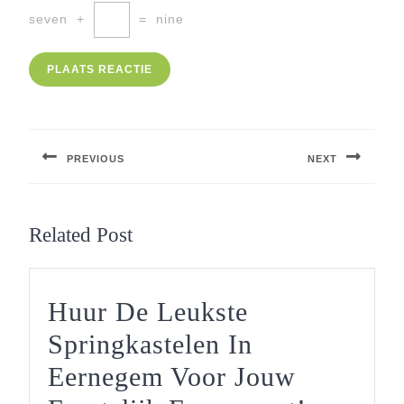
seven
+
=
nine
Berichtnavigatie
PREVIOUS
NEXT
Previous
Next
post:
post:
Related Post
Huur De Leukste
Springkastelen In
Eernegem Voor Jouw