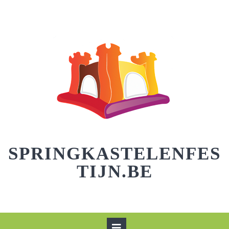
Skip
to
content
SPRINGKASTELENFES
TIJN.BE
Open