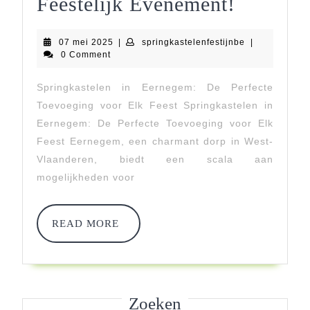
Huur
Feestelijk Evenement!
De
07
springkastelen
07 mei 2025
|
springkastelenfestijnbe
|
Leukste
mei
0 Comment
2025
Springk
Springkastelen in Eernegem: De Perfecte
In
Toevoeging voor Elk Feest Springkastelen in
Eerneg
Eernegem: De Perfecte Toevoeging voor Elk
Feest Eernegem, een charmant dorp in West-
Voor
Vlaanderen, biedt een scala aan
Jouw
mogelijkheden voor
Feesteli
Eveneme
READ
READ MORE
MORE
Zoeken