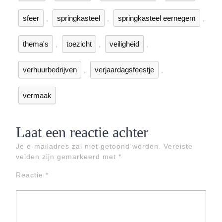
sfeer
springkasteel
springkasteel eernegem
,
,
,
thema's
toezicht
veiligheid
,
,
,
verhuurbedrijven
verjaardagsfeestje
,
,
vermaak
Laat een reactie achter
Je e-mailadres zal niet getoond worden.
Vereiste
velden zijn gemarkeerd met
*
Reactie
*