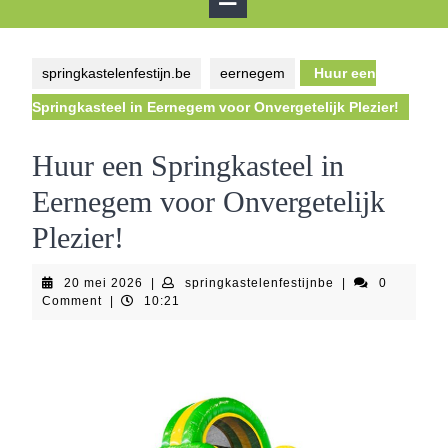
Button
springkastelenfestijn.be
eernegem
Huur een
Springkasteel in Eernegem voor Onvergetelijk Plezier!
Huur een Springkasteel in
Eernegem voor Onvergetelijk
Plezier!
20
springkastelenfes
20 mei 2026
|
springkastelenfestijnbe
|
0
mei
Comment
|
10:21
2026