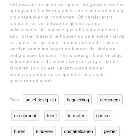
Het toezicht op kinderen tijdens het gebruik van het
springkasteel in Eernegem is van essentieel belang
om ongelukken te voorkomen. Dit vereist extra
aandacht en verantwoordelijkheid van de
volwassenen die aanwezig zijn bij het evenement.
Door actief toezicht te houden op de kinderen terwijl
ze spelen en springen, kunnen potentiële risico’s
worden geminimaliseerd en kunnen de kinderen
veilig plezier beleven. Het is belangrijk dat er altijd
voldoende toezicht is om ervoor te zorgen dat de
kinderen zich op een verantwoorde manier
vermaken en dat de veiligheid te allen tijde
gewaarborgd wordt.
actief bezig zijn
begeleiding
eernegem
Tags:
,
,
,
evenement
feest
formaten
gasten
,
,
,
,
huren
kinderen
obstakelbanen
plezier
,
,
,
,