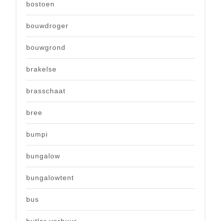
bostoen
bouwdroger
bouwgrond
brakelse
brasschaat
bree
bumpi
bungalow
bungalowtent
bus
butler verhuur