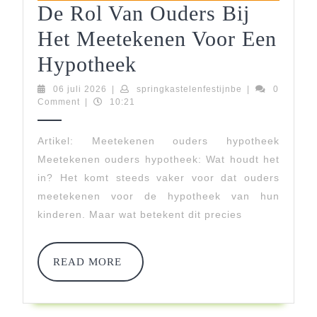
De Rol Van Ouders Bij
Het Meetekenen Voor Een
De
Hypotheek
Rol
06
springkastelenfe
06 juli 2026
|
springkastelenfestijnbe
|
0
juli
Comment
|
10:21
Van
2026
Ouders
Artikel: Meetekenen ouders hypotheek
Meetekenen ouders hypotheek: Wat houdt het
Bij
in? Het komt steeds vaker voor dat ouders
Het
meetekenen voor de hypotheek van hun
Meetekenen
kinderen. Maar wat betekent dit precies
Voor
READ
Een
READ MORE
MORE
Hypotheek