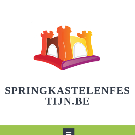
Skip
to
content
SPRINGKASTELENFES
TIJN.BE
Open