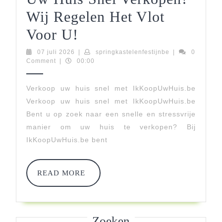
Wij Regelen Het Vlot
Uw
Voor U!
Huis
07
springkastelenfe
07 juli 2026
|
springkastelenfestijnbe
|
0
juli
Comment
|
00:00
Snel
2026
Verkopen?
Verkoop uw huis snel met IkKoopUwHuis.be
Verkoop uw huis snel met IkKoopUwHuis.be
Wij
Bent u op zoek naar een snelle en stressvrije
Regelen
manier om uw huis te verkopen? Bij
Het
IkKoopUwHuis.be bent
Vlot
Voor
READ
READ MORE
MORE
U!
Zoeken