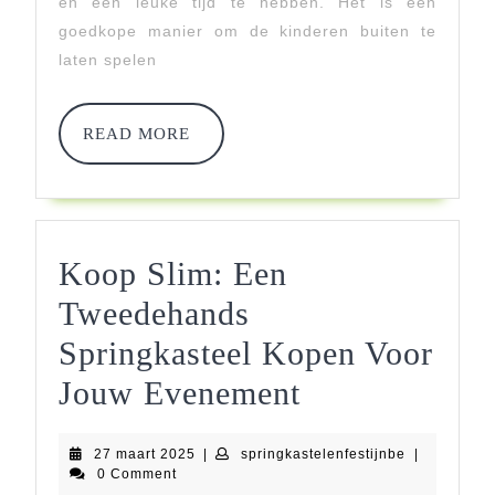
Over
en een leuke tijd te hebben. Het is een
goedkope manier om de kinderen buiten te
Tweedeh
laten spelen
Springkas
Een
READ
READ MORE
MORE
Handleid
Voor
Tweedeh
Koop Slim: Een
Kopers
Tweedehands
Springkasteel Kopen Voor
Koop
Jouw Evenement
Slim:
27
springkastel
27 maart 2025
|
springkastelenfestijnbe
|
Een
maart
0 Comment
2025