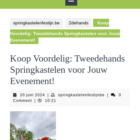
Button
springkastelenfestijn.be
2dehands
Koop
Voordelig: Tweedehands Springkastelen voor Jouw
Evenement!
Koop Voordelig: Tweedehands
Springkastelen voor Jouw
Evenement!
20
springkastelenfes
20 juni 2024
|
springkastelenfestijnbe
|
0
juni
Comment
|
10:21
2024