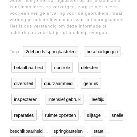
weten hoe je het springkasteel op de juiste manier
kunt installeren en verzorgen, zorg je niet alleen
voor een veilige ervaring voor de gebruikers, maar
verleng je ook de levensduur van het springkasteel.
Het is dus verstandig om deze informatie te
achterhalen voordat je tot aankoop overgaat.
2dehands springkastelen
beschadigingen
Tags:
,
,
betaalbaarheid
controle
defecten
,
,
,
diversiteit
duurzaamheid
gebruik
,
,
,
inspecteren
intensief gebruik
leeftijd
,
,
,
reparaties
ruimte opzetten
slijtage
snelle
,
,
,
beschikbaarheid
springkastelen
staat
,
,
,