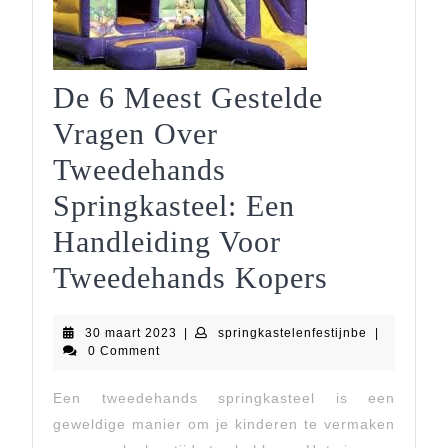
De 6 Meest Gestelde
Vragen Over
Tweedehands
Springkasteel: Een
Handleiding Voor
De
Tweedehands Kopers
6
30
springkastel
30 maart 2023
|
springkastelenfestijnbe
|
Meest
maart
0 Comment
2023
Gestelde
Een tweedehands springkasteel is een
Vragen
geweldige manier om je kinderen te vermaken