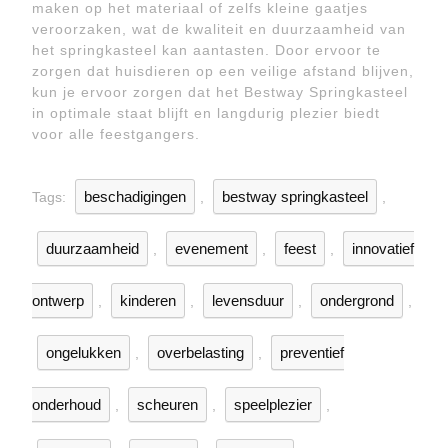
maken op het materiaal of zelfs kleine gaatjes
veroorzaken, wat de kwaliteit en duurzaamheid van
het springkasteel kan aantasten. Door ervoor te
zorgen dat huisdieren op een veilige afstand blijven,
kun je ervoor zorgen dat het Bestway Springkasteel
in optimale staat blijft en langdurig plezier biedt
voor alle feestgangers.
beschadigingen
bestway springkasteel
Tags:
,
,
duurzaamheid
evenement
feest
innovatief
,
,
,
ontwerp
kinderen
levensduur
ondergrond
,
,
,
,
ongelukken
overbelasting
preventief
,
,
onderhoud
scheuren
speelplezier
,
,
,