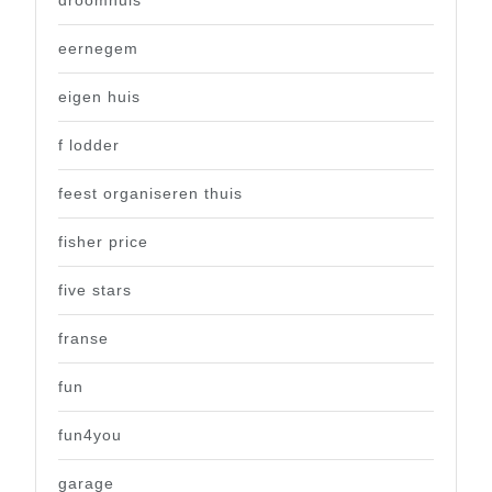
droomhuis
eernegem
eigen huis
f lodder
feest organiseren thuis
fisher price
five stars
franse
fun
fun4you
garage