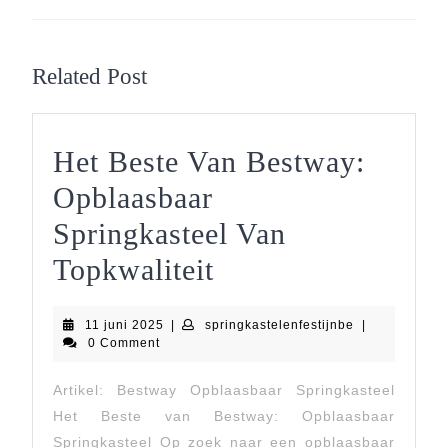
Previous
Next
post:
post:
Related Post
Het Beste Van Bestway:
Opblaasbaar
Springkasteel Van
Het
Topkwaliteit
Beste
11
springkastelen
11 juni 2025
|
springkastelenfestijnbe
|
Van
juni
0 Comment
2025
Bestway:
Artikel: Bestway Opblaasbaar Springkasteel
Opblaasbaar
Het Beste van Bestway: Opblaasbaar
Springkasteel Op zoek naar een opblaasbaar