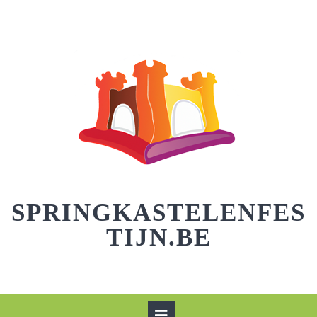
Skip
to
content
SPRINGKASTELENFES
TIJN.BE
Open