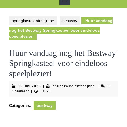
Button
springkastelenfestijn.be
bestway
Huur vandaag
nog het Bestway Springkasteel voor eindeloos
speelplezier!
Huur vandaag nog het Bestway
Springkasteel voor eindeloos
speelplezier!
12
springkastelenfes
12 juni 2025
|
springkastelenfestijnbe
|
0
juni
Comment
|
10:21
2025
Categories:
bestway