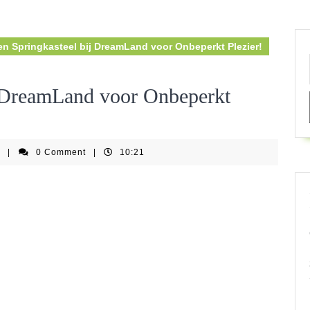
n Springkasteel bij DreamLand voor Onbeperkt Plezier!
j DreamLand voor Onbeperkt
springkastelenfestijnbe
e
|
0 Comment
|
10:21