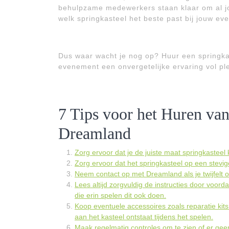
behulpzame medewerkers staan klaar om al j
welk springkasteel het beste past bij jouw ev
Dus waar wacht je nog op? Huur een springka
evenement een onvergetelijke ervaring vol pl
7 Tips voor het Huren van
Dreamland
Zorg ervoor dat je de juiste maat springkasteel 
Zorg ervoor dat het springkasteel op een stevig
Neem contact op met Dreamland als je twijfelt ov
Lees altijd zorgvuldig de instructies door voorda
die erin spelen dit ook doen.
Koop eventuele accessoires zoals reparatie kit
aan het kasteel ontstaat tijdens het spelen.
Maak regelmatig controles om te zien of er gee