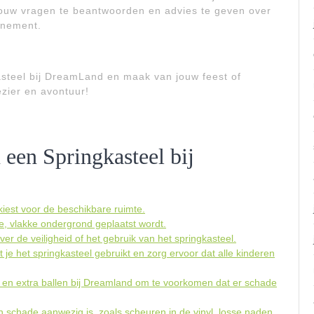
ouw vragen te beantwoorden en advies te geven over
enement.
steel bij DreamLand en maak van jouw feest of
ezier en avontuur!
 een Springkasteel bij
kiest voor de beschikbare ruimte.
e, vlakke ondergrond geplaatst wordt.
er de veiligheid of het gebruik van het springkasteel.
t je het springkasteel gebruikt en zorg ervoor dat alle kinderen
s en extra ballen bij Dreamland om te voorkomen dat er schade
n schade aanwezig is, zoals scheuren in de vinyl, losse naden