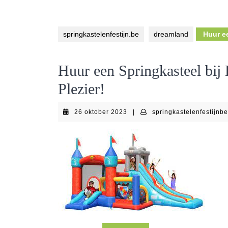
springkastelenfestijn.be
dreamland
Huur ee
Huur een Springkasteel bi
Plezier!
26
26 oktober 2023
|
springkastelenfestijnb
oktober
2023