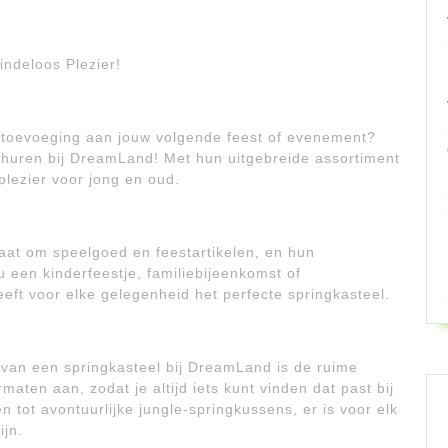
ndeloos Plezier!
 toevoeging aan jouw volgende feest of evenement?
huren bij DreamLand! Met hun uitgebreide assortiment
plezier voor jong en oud.
at om speelgoed en feestartikelen, en hun
u een kinderfeestje, familiebijeenkomst of
ft voor elke gelegenheid het perfecte springkasteel.
 van een springkasteel bij DreamLand is de ruime
aten aan, zodat je altijd iets kunt vinden dat past bij
n tot avontuurlijke jungle-springkussens, er is voor elk
ijn.