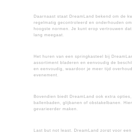
Daarnaast staat DreamLand bekend om de kwal
regelmatig gecontroleerd en onderhouden om e
hoogste normen. Je kunt erop vertrouwen dat
lang meegaat.
Het huren van een springkasteel bij DreamLan
assortiment bladeren en eenvoudig de beschik
en eenvoudig, waardoor je meer tijd overhou
evenement.
Bovendien biedt DreamLand ook extra opties,
ballenbaden, glijbanen of obstakelbanen. Hie
gevarieerder maken.
Last but not least, DreamLand zorgt voor een 