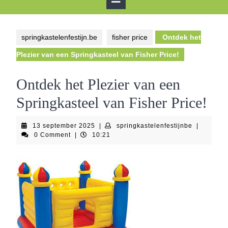
Button
springkastelenfestijn.be
fisher price
Ontdek het
Plezier van een Springkasteel van Fisher Price!
Ontdek het Plezier van een
Springkasteel van Fisher Price!
13
springkast
13 september 2025
|
springkastelenfestijnbe
|
september
0 Comment
|
10:21
2025