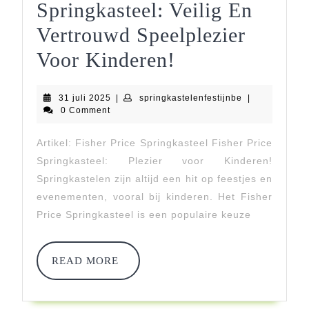
Springkasteel: Veilig En
Vertrouwd Speelplezier
Fisher
Voor Kinderen!
Price
31
springkastelenf
31 juli 2025
|
springkastelenfestijnbe
|
Springkasteel:
juli
0 Comment
2025
Veilig
Artikel: Fisher Price Springkasteel Fisher Price
En
Springkasteel: Plezier voor Kinderen!
Vertrouwd
Springkastelen zijn altijd een hit op feestjes en
evenementen, vooral bij kinderen. Het Fisher
Speelplezier
Price Springkasteel is een populaire keuze
Voor
Kinderen!
READ
READ MORE
MORE