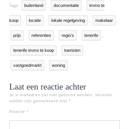
buitenland
documentatie
immo te
Tags:
,
,
koop
locatie
lokale regelgeving
makelaar
,
,
,
,
prijs
referenties
regio's
tenerife
,
,
,
,
tenerife immo te koop
toeristen
,
,
vastgoedmarkt
woning
,
Laat een reactie achter
Je e-mailadres zal niet getoond worden.
Vereiste
velden zijn gemarkeerd met
*
Reactie
*