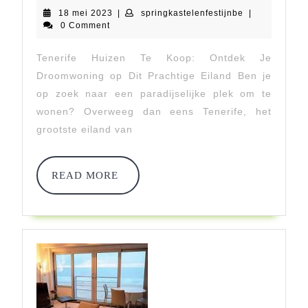
18
springkastelen
18 mei 2023
|
springkastelenfestijnbe
|
Huizen
mei
0 Comment
2023
Te
Tenerife Huizen Te Koop: Ontdek Je
Koop:
Droomwoning op Dit Prachtige Eiland Ben je
Ontdek
op zoek naar een paradijselijke plek om te
wonen? Overweeg dan eens Tenerife, het
Jouw
grootste eiland van
Droomwoning
Op
READ
READ MORE
MORE
Het
Zonnige
Eiland