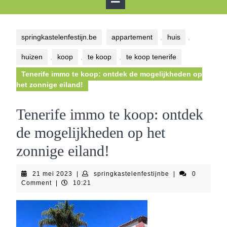
Button
springkastelenfestijn.be
appartement
,
huis
,
huizen
,
koop
,
te koop
,
te koop tenerife
Tenerife immo te koop: ontdek de mogelijkheden op
het zonnige eiland!
Tenerife immo te koop: ontdek
de mogelijkheden op het
zonnige eiland!
21
springkastelenfes
21 mei 2023
|
springkastelenfestijnbe
|
0
mei
Comment
|
10:21
2023