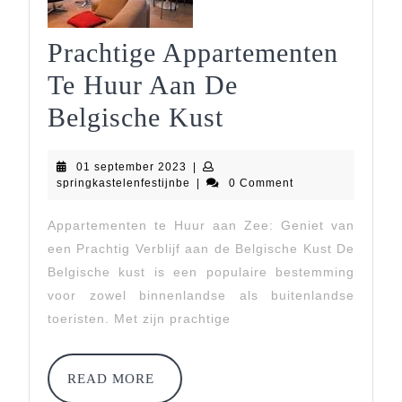
Prachtige Appartementen
Te Huur Aan De
Prachtige
Belgische Kust
Appartementen
01
01 september 2023
|
Te
september
springkastelenfestijnbe
springkastelenfestijnbe
|
0 Comment
2023
Huur
Appartementen te Huur aan Zee: Geniet van
Aan
een Prachtig Verblijf aan de Belgische Kust De
De
Belgische kust is een populaire bestemming
voor zowel binnenlandse als buitenlandse
Belgische
toeristen. Met zijn prachtige
Kust
READ
READ MORE
MORE