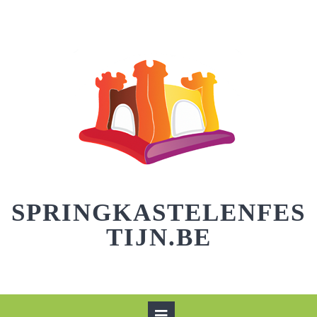
Skip
to
content
SPRINGKASTELENFES
TIJN.BE
Open