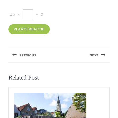
two
×
=
2
Berichtnavigatie
PREVIOUS
NEXT
Previous
Next
post:
post:
Related Post