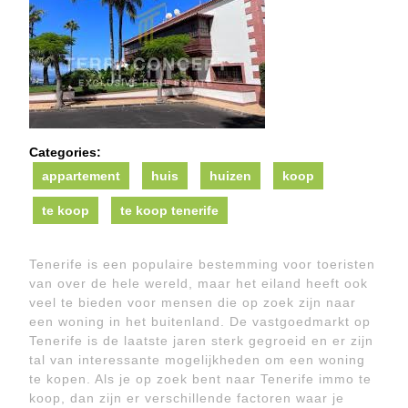
Categories:
appartement
huis
huizen
koop
te koop
te koop tenerife
Tenerife is een populaire bestemming voor toeristen
van over de hele wereld, maar het eiland heeft ook
veel te bieden voor mensen die op zoek zijn naar
een woning in het buitenland. De vastgoedmarkt op
Tenerife is de laatste jaren sterk gegroeid en er zijn
tal van interessante mogelijkheden om een woning
te kopen. Als je op zoek bent naar Tenerife immo te
koop, dan zijn er verschillende factoren waar je