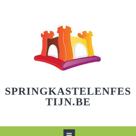
Skip
to
content
SPRINGKASTELENFES
TIJN.BE
Open