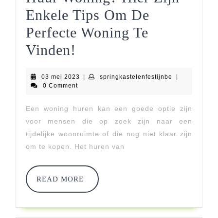
Enkele Tips Om De
Perfecte Woning Te
Op
Vinden!
Zoek
03
springkastelen
03 mei 2023
|
springkastelenfestijnbe
|
Naar
mei
0 Comment
2023
Een
Een woning huren kan een goede optie zijn
Te
voor mensen die op zoek zijn naar een
Huur
tijdelijke woonruimte of die nog niet klaar zijn
om te kopen. Het huren van
Woning?
Hier
READ
READ MORE
Zijn
MORE
Enkele