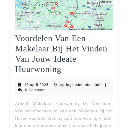
Voordelen Van Een
Makelaar Bij Het Vinden
Van Jouw Ideale
Voordelen
Huurwoning
Van
10
springkastele
10 april 2025
|
springkastelenfestijnbe
|
Een
april
0 Comment
2025
Makelaar
Artikel: Makelaar Huurwoning De Voordelen
Bij
van het Inschakelen van een Makelaar bij het
Het
Huren van een Woning Een huurwoning vinden
kan een uitdagende taak zijn, vooral als je niet