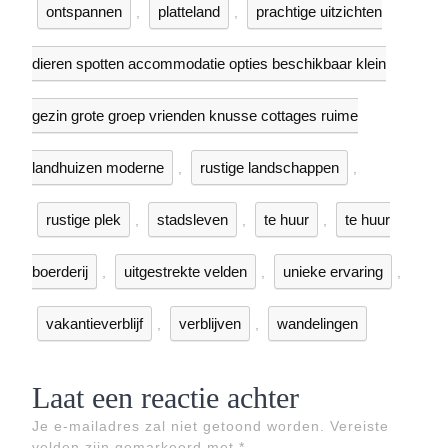
ontspannen
platteland
prachtige uitzichten
,
,
dieren spotten accommodatie opties beschikbaar klein
gezin grote groep vrienden knusse cottages ruime
landhuizen moderne
rustige landschappen
,
,
rustige plek
stadsleven
te huur
te huur
,
,
,
boerderij
uitgestrekte velden
unieke ervaring
,
,
,
vakantieverblijf
verblijven
wandelingen
,
,
Laat een reactie achter
Je e-mailadres zal niet getoond worden.
Vereiste
velden zijn gemarkeerd met
*