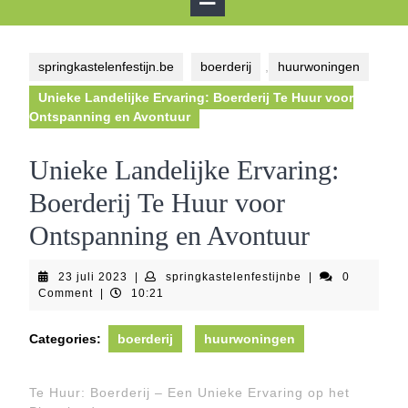
Button
springkastelenfestijn.be
boerderij
,
huurwoningen
Unieke Landelijke Ervaring: Boerderij Te Huur voor
Ontspanning en Avontuur
Unieke Landelijke Ervaring:
Boerderij Te Huur voor
Ontspanning en Avontuur
23
springkastelenfest
23 juli 2023
|
springkastelenfestijnbe
|
0
juli
Comment
|
10:21
2023
Categories:
boerderij
huurwoningen
Te Huur: Boerderij – Een Unieke Ervaring op het