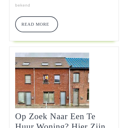
Vinden
bekend
Van
Jouw
READ
READ MORE
MORE
Ideale
Huurwoning
Op Zoek Naar Een Te
Huur Woning? Hier Zijn