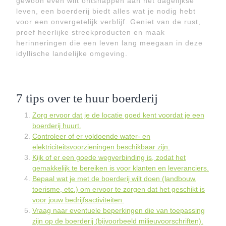
gewoon even wilt ontsnappen aan het dagelijkse
leven, een boerderij biedt alles wat je nodig hebt
voor een onvergetelijk verblijf. Geniet van de rust,
proef heerlijke streekproducten en maak
herinneringen die een leven lang meegaan in deze
idyllische landelijke omgeving.
7 tips over te huur boerderij
Zorg ervoor dat je de locatie goed kent voordat je een
boerderij huurt.
Controleer of er voldoende water- en
elektriciteitsvoorzieningen beschikbaar zijn.
Kijk of er een goede wegverbinding is, zodat het
gemakkelijk te bereiken is voor klanten en leveranciers.
Bepaal wat je met de boerderij wilt doen (landbouw,
toerisme, etc.) om ervoor te zorgen dat het geschikt is
voor jouw bedrijfsactiviteiten.
Vraag naar eventuele beperkingen die van toepassing
zijn op de boerderij (bijvoorbeeld milieuvoorschriften).