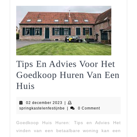
Tips
Om
De
Perfecte
Woning
Te
Tips En Advies Voor Het
Vinden!
Goedkoop Huren Van Een
Tips
Huis
En
02
02 december 2023
|
Advies
december
springkastelenfestijnbe
springkastelenfestijnbe
|
0 Comment
2023
Voor
Goedkoop Huis Huren: Tips en Advies Het
Het
vinden van een betaalbare woning kan een