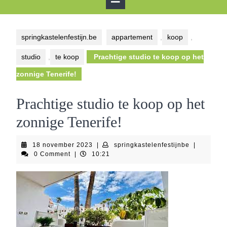
Button
springkastelenfestijn.be
appartement
,
koop
,
studio
,
te koop
Prachtige studio te koop op het
zonnige Tenerife!
Prachtige studio te koop op het
zonnige Tenerife!
18
springkaste
18 november 2023
|
springkastelenfestijnbe
|
november
0 Comment
|
10:21
2023