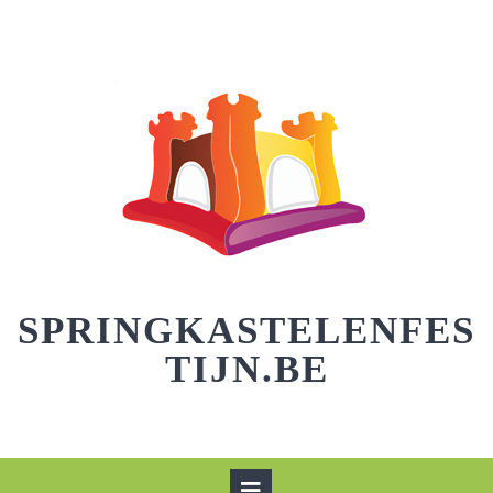
Skip
to
content
SPRINGKASTELENFES
TIJN.BE
Open