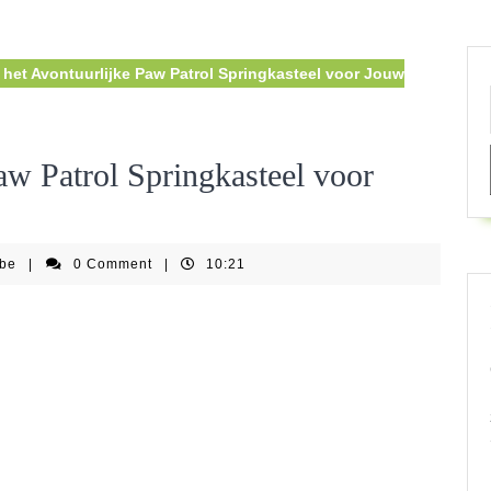
het Avontuurlijke Paw Patrol Springkasteel voor Jouw
aw Patrol Springkasteel voor
springkastelenfestijnbe
nbe
|
0 Comment
|
10:21