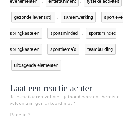
evenementen
entertainment
fysieke activiteit
,
,
,
gezonde levensstijl
samenwerking
sportieve
,
,
springkastelen
sportsminded
sportsminded
,
,
springkastelen
sportthema's
teambuilding
,
,
,
uitdagende elementen
Laat een reactie achter
Je e-mailadres zal niet getoond worden.
Vereiste
velden zijn gemarkeerd met
*
Reactie
*