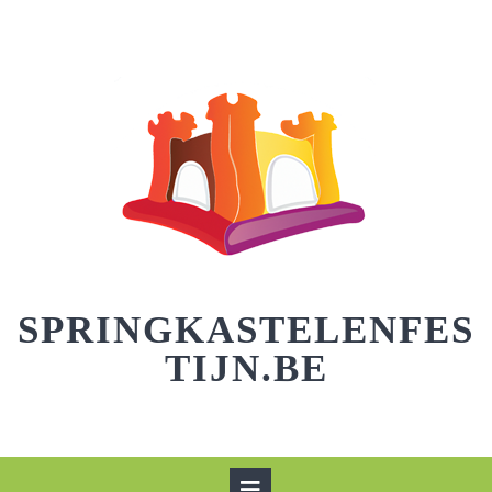
Skip
to
content
SPRINGKASTELENFES
TIJN.BE
Open