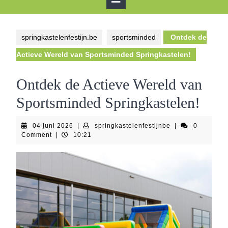
Button
springkastelenfestijn.be
sportsminded
Ontdek de
Actieve Wereld van Sportsminded Springkastelen!
Ontdek de Actieve Wereld van
Sportsminded Springkastelen!
04
springkastelenfes
04 juni 2026
|
springkastelenfestijnbe
|
0
juni
Comment
|
10:21
2026