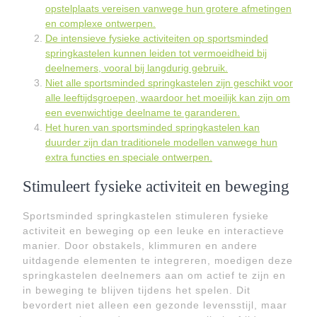
opstelplaats vereisen vanwege hun grotere afmetingen
en complexe ontwerpen.
De intensieve fysieke activiteiten op sportsminded
springkastelen kunnen leiden tot vermoeidheid bij
deelnemers, vooral bij langdurig gebruik.
Niet alle sportsminded springkastelen zijn geschikt voor
alle leeftijdsgroepen, waardoor het moeilijk kan zijn om
een evenwichtige deelname te garanderen.
Het huren van sportsminded springkastelen kan
duurder zijn dan traditionele modellen vanwege hun
extra functies en speciale ontwerpen.
Stimuleert fysieke activiteit en beweging
Sportsminded springkastelen stimuleren fysieke
activiteit en beweging op een leuke en interactieve
manier. Door obstakels, klimmuren en andere
uitdagende elementen te integreren, moedigen deze
springkastelen deelnemers aan om actief te zijn en
in beweging te blijven tijdens het spelen. Dit
bevordert niet alleen een gezonde levensstijl, maar