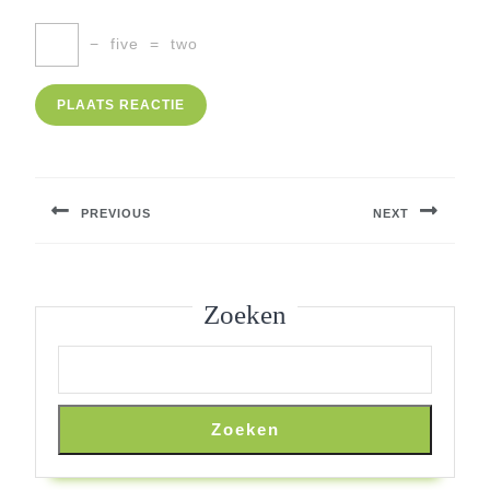
−
five
=
two
Berichtnavigatie
PREVIOUS
NEXT
Previous
Next
post:
post:
Zoeken
Zoeken