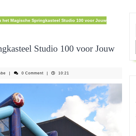
 het Magische Springkasteel Studio 100 voor Jouw
ngkasteel Studio 100 voor Jouw
springkastelenfestijnbe
nbe
|
0 Comment
|
10:21