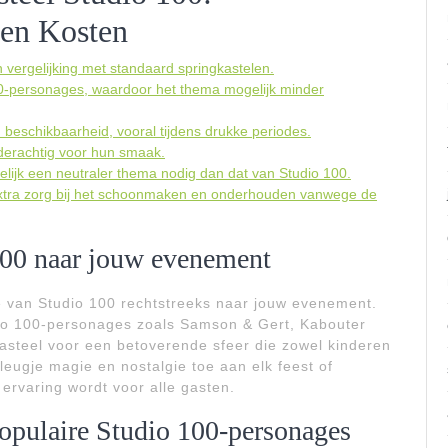
en Kosten
n vergelijking met standaard springkastelen.
100-personages, waardoor het thema mogelijk minder
n beschikbaarheid, vooral tijdens drukke periodes.
derachtig voor hun smaak.
ijk een neutraler thema nodig dan dat van Studio 100.
 extra zorg bij het schoonmaken en onderhouden vanwege de
100 naar jouw evenement
e van Studio 100 rechtstreeks naar jouw evenement.
udio 100-personages zoals Samson & Gert, Kabouter
kasteel voor een betoverende sfeer die zowel kinderen
eugje magie en nostalgie toe aan elk feest of
ervaring wordt voor alle gasten.
populaire Studio 100-personages