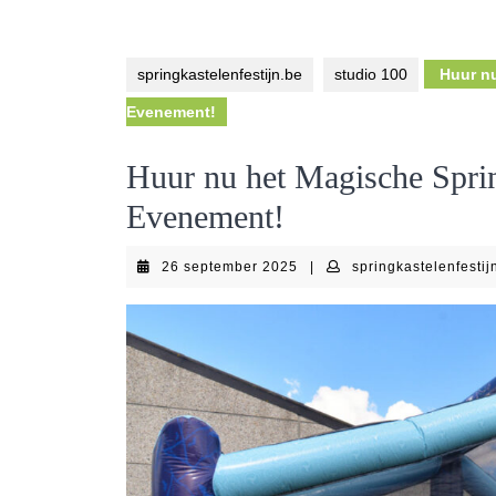
springkastelenfestijn.be
studio 100
Huur nu
Evenement!
Huur nu het Magische Spri
Evenement!
26
26 september 2025
|
springkastelenfestij
september
2025