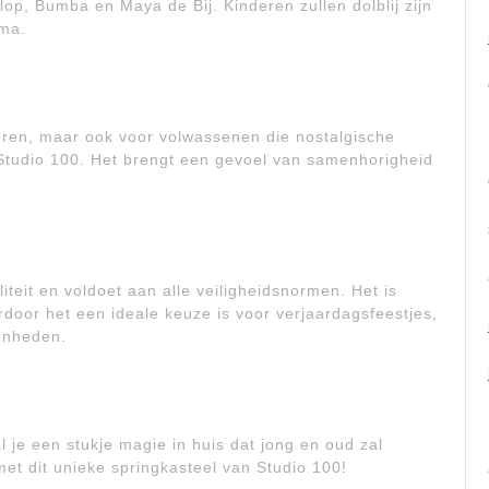
p, Bumba en Maya de Bij. Kinderen zullen dolblij zijn
ema.
nderen, maar ook voor volwassenen die nostalgische
Studio 100. Het brengt een gevoel van samenhorigheid
iteit en voldoet aan alle veiligheidsnormen. Het is
rdoor het een ideale keuze is voor verjaardagsfeestjes,
enheden.
 je een stukje magie in huis dat jong en oud zal
et dit unieke springkasteel van Studio 100!