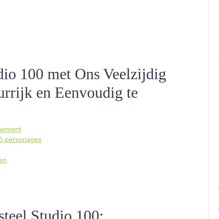
io 100 met Ons Veelzijdig
urrijk en Eenvoudig te
enement
00-personages
men
teel Studio 100: