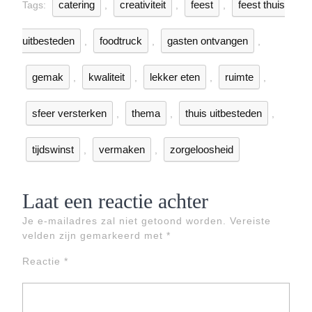
catering
creativiteit
feest
feest thuis
Tags:
,
,
,
uitbesteden
foodtruck
gasten ontvangen
,
,
,
gemak
kwaliteit
lekker eten
ruimte
,
,
,
,
sfeer versterken
thema
thuis uitbesteden
,
,
,
tijdswinst
vermaken
zorgeloosheid
,
,
Laat een reactie achter
Je e-mailadres zal niet getoond worden.
Vereiste
velden zijn gemarkeerd met
*
Reactie
*