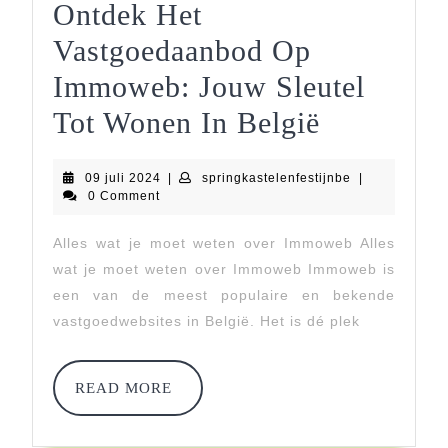
Ontdek Het
Vastgoedaanbod Op
Immoweb: Jouw Sleutel
Ontdek
Tot Wonen In België
Het
09
springkastelenf
09 juli 2024
|
springkastelenfestijnbe
|
Vastgoed
juli
0 Comment
2024
Op
Alles wat je moet weten over Immoweb Alles
Immoweb
wat je moet weten over Immoweb Immoweb is
Jouw
een van de meest populaire en bekende
vastgoedwebsites in België. Het is dé plek
Sleutel
Tot
READ
READ MORE
Wonen
MORE
In