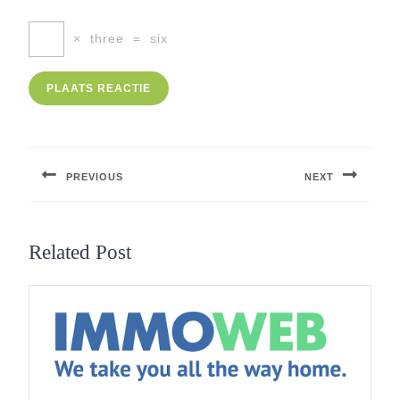
×
three
=
six
Berichtnavigatie
PREVIOUS
NEXT
Previous
Next
post:
post:
Related Post