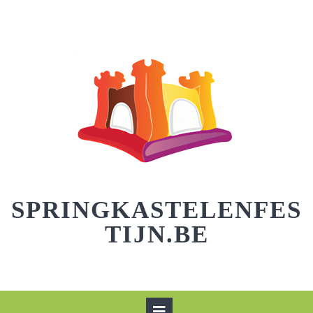
Skip
to
content
SPRINGKASTELENFES
TIJN.BE
Open