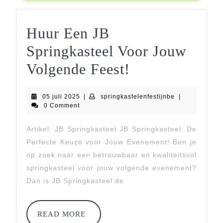
België
Huur Een JB
Springkasteel Voor Jouw
Huur
Volgende Feest!
Een
05
springkastelenf
05 juli 2025
|
springkastelenfestijnbe
|
JB
juli
0 Comment
2025
Springkasteel
Artikel: JB Springkasteel JB Springkasteel: De
Voor
Perfecte Keuze voor Jouw Evenement! Ben je
Jouw
op zoek naar een betrouwbaar en kwaliteitsvol
springkasteel voor jouw volgende evenement?
Volgende
Dan is JB Springkasteel de
Feest!
READ
READ MORE