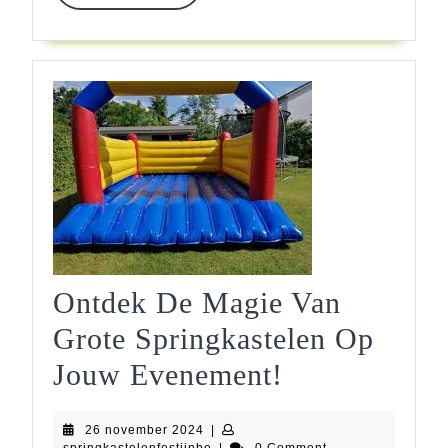
MORE
Ontdek De Magie Van
Grote Springkastelen Op
Ontdek
Jouw Evenement!
De
26
26 november 2024
|
Magie
november
springkastelenfestijnbe
springkastelenfestijnbe
|
0 Comment