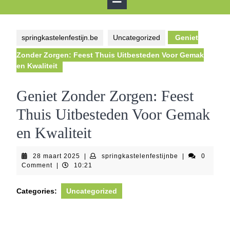
Button
springkastelenfestijn.be
Uncategorized
Geniet
Zonder Zorgen: Feest Thuis Uitbesteden Voor Gemak
en Kwaliteit
Geniet Zonder Zorgen: Feest
Thuis Uitbesteden Voor Gemak
en Kwaliteit
28
springkastelenf
28 maart 2025
|
springkastelenfestijnbe
|
0
maart
Comment
|
10:21
2025
Categories:
Uncategorized