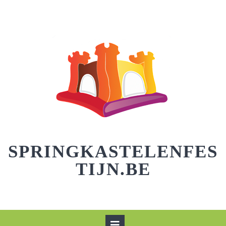
Skip
to
content
SPRINGKASTELENFES
TIJN.BE
Open