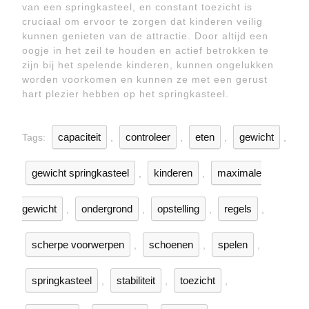
van een springkasteel, en constant toezicht is
cruciaal om ervoor te zorgen dat kinderen veilig
kunnen genieten van de attractie. Door altijd een
oogje in het zeil te houden en actief betrokken te
zijn bij het spelende kinderen, kunnen ongelukken
worden voorkomen en kunnen ze met een gerust
hart plezier hebben op het springkasteel.
capaciteit
controleer
eten
gewicht
Tags:
,
,
,
,
gewicht springkasteel
kinderen
maximale
,
,
gewicht
ondergrond
opstelling
regels
,
,
,
,
scherpe voorwerpen
schoenen
spelen
,
,
,
springkasteel
stabiliteit
toezicht
,
,
,