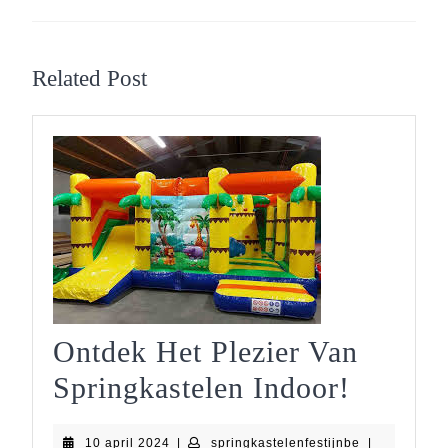
Previous
Next
post:
post:
Related Post
Ontdek Het Plezier Van
Ontdek
Springkastelen Indoor!
Het
10
springkastele
10 april 2024
|
springkastelenfestijnbe
|