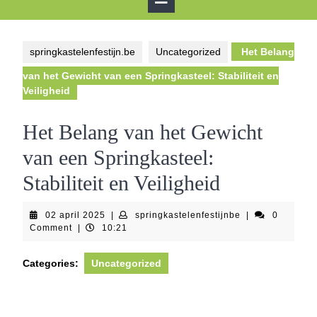
Button
springkastelenfestijn.be
Uncategorized
Het Belang
van het Gewicht van een Springkasteel: Stabiliteit en
Veiligheid
Het Belang van het Gewicht
van een Springkasteel:
Stabiliteit en Veiligheid
02
springkastelenfe
02 april 2025
|
springkastelenfestijnbe
|
0
april
Comment
|
10:21
2025
Categories:
Uncategorized