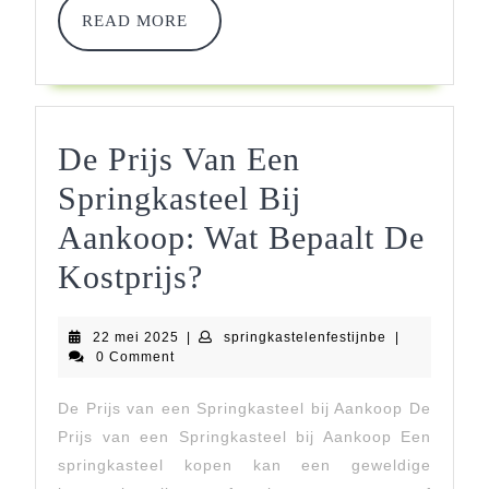
READ
READ MORE
MORE
De Prijs Van Een
Springkasteel Bij
Aankoop: Wat Bepaalt De
De
Kostprijs?
Prijs
22
springkastelen
22 mei 2025
|
springkastelenfestijnbe
|
Van
mei
0 Comment
2025
Een
De Prijs van een Springkasteel bij Aankoop De
Springkasteel
Prijs van een Springkasteel bij Aankoop Een
Bij
springkasteel kopen kan een geweldige