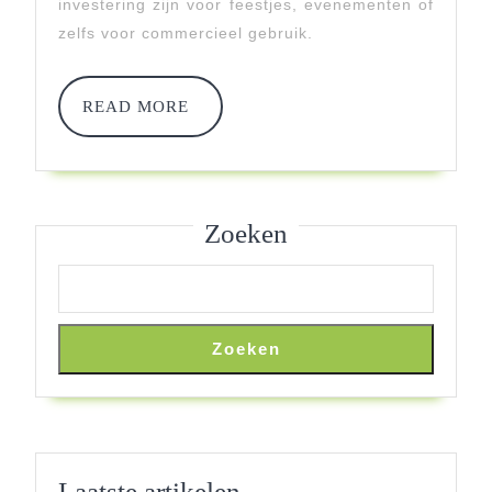
investering zijn voor feestjes, evenementen of
Aankoop:
zelfs voor commercieel gebruik.
Wat
Bepaalt
READ
READ MORE
MORE
De
Kostprijs?
Zoeken
Zoeken
Laatste artikelen