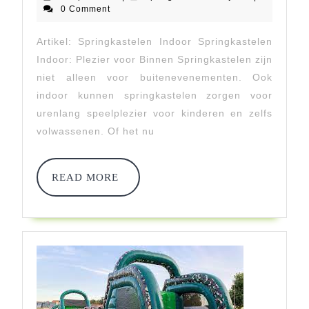
Plezier
april
0 Comment
2024
Van
Artikel: Springkastelen Indoor Springkastelen
Springk
Indoor: Plezier voor Binnen Springkastelen zijn
Indoor!
niet alleen voor buitenevenementen. Ook
indoor kunnen springkastelen zorgen voor
urenlang speelplezier voor kinderen en zelfs
volwassenen. Of het nu
READ
READ MORE
MORE