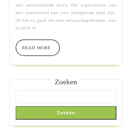
Voor
van verschillende items Het organiseren van
Het
een evenement kan een uitdagende taak zijn.
Of het nu gaat om een verjaardagsfeestje, een
Huren
bruiloft of
Van
Diverse
READ
READ MORE
MORE
Items
Zoeken
Zoeken