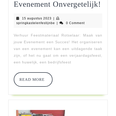
Ver
Evenement Onvergetelijk!
Fees
15
15 augustus 2023
|
Rots
augustus
springkastelenfestijnbe
springkastelenfestijnbe
|
0 Comment
2023
Maa
Verhuur Feestmateriaal Rotselaar: Maak van
Jou
jouw Evenement een Succes! Het organiseren
Eve
van een evenement kan een uitdagende taak
zijn, of het nu gaat om een verjaardagsfeest,
Onve
een huwelijk, een bedrijfsfeest
READ
READ MORE
MORE