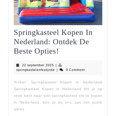
Springkasteel Kopen In
Nederland: Ontdek De
Springkasteel
Beste Opties!
Kopen
22
22 september 2025
|
In
september
springkastelenfestijnbe
springkastelenfestijnbe
|
0 Comment
2025
Nederland:
Artikel: Springkasteel Kopen in Nederland
Ontdek
Springkasteel Kopen in Nederland Als je op
De
zoek bent naar een springkasteel om te kopen
in Nederland, ben je bij ons aan het juiste
Beste
adres.
Opties!