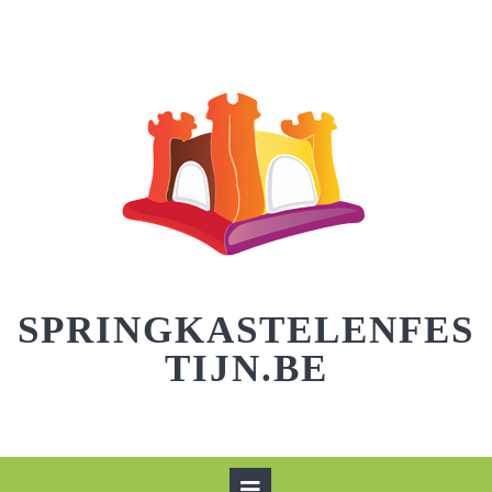
Skip
to
content
SPRINGKASTELENFES
TIJN.BE
Open