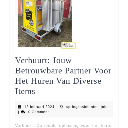
Verhuurt: Jouw
Betrouwbare Partner Voor
Het Huren Van Diverse
Verhuurt:
Items
Jouw
13
springkast
13 februari 2024
|
springkastelenfestijnbe
Betrouwbare
februari
|
0 Comment
2024
Partner
Verhuurt: De ideale oplossing voor het huren