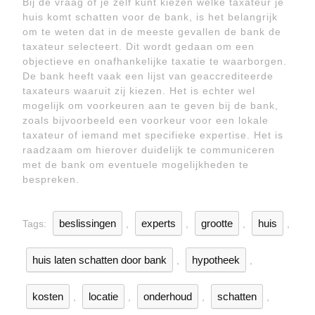
Bij de vraag of je zelf kunt kiezen welke taxateur je
huis komt schatten voor de bank, is het belangrijk
om te weten dat in de meeste gevallen de bank de
taxateur selecteert. Dit wordt gedaan om een
objectieve en onafhankelijke taxatie te waarborgen.
De bank heeft vaak een lijst van geaccrediteerde
taxateurs waaruit zij kiezen. Het is echter wel
mogelijk om voorkeuren aan te geven bij de bank,
zoals bijvoorbeeld een voorkeur voor een lokale
taxateur of iemand met specifieke expertise. Het is
raadzaam om hierover duidelijk te communiceren
met de bank om eventuele mogelijkheden te
bespreken.
beslissingen
experts
grootte
huis
Tags:
,
,
,
,
huis laten schatten door bank
hypotheek
,
,
kosten
locatie
onderhoud
schatten
,
,
,
,