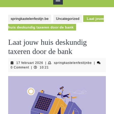
Button
springkastelenfestijn.be
Uncategorized
Laat jouw
huis deskundig taxeren door de bank
Laat jouw huis deskundig
taxeren door de bank
17
springkastele
17 februari 2026
|
springkastelenfestijnbe
|
februari
0 Comment
|
10:21
2026