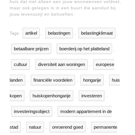
huis dat niet alleen aan jouw woonwensen voldoet,
maar ook gelegen is in een buurt die aansluit bij
jouw levensstijl en behoeften.
artikel
belastingen
belastingklimaat
Tags:
,
,
,
betaalbare prijzen
boerderij op het platteland
,
,
cultuur
diversiteit aan woningen
europese
,
,
landen
financiële voordelen
hongarije
huis
,
,
,
kopen
huiskopenhongarije
investeren
,
,
,
investeringsobject
modern appartement in de
,
stad
natuur
onroerend goed
permanente
,
,
,