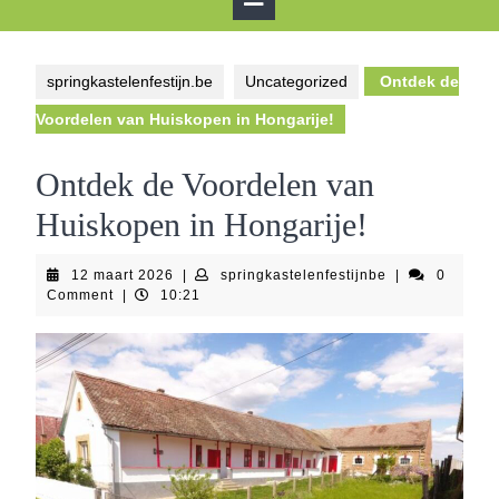
Button
springkastelenfestijn.be
Uncategorized
Ontdek de
Voordelen van Huiskopen in Hongarije!
Ontdek de Voordelen van
Huiskopen in Hongarije!
12
springkastelenf
12 maart 2026
|
springkastelenfestijnbe
|
0
maart
Comment
|
10:21
2026