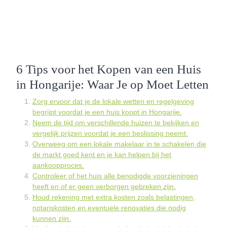
6 Tips voor het Kopen van een Huis
in Hongarije: Waar Je op Moet Letten
Zorg ervoor dat je de lokale wetten en regelgeving
begrijpt voordat je een huis koopt in Hongarije.
Neem de tijd om verschillende huizen te bekijken en
vergelijk prijzen voordat je een beslissing neemt.
Overweeg om een lokale makelaar in te schakelen die
de markt goed kent en je kan helpen bij het
aankoopproces.
Controleer of het huis alle benodigde voorzieningen
heeft en of er geen verborgen gebreken zijn.
Houd rekening met extra kosten zoals belastingen,
notariskosten en eventuele renovaties die nodig
kunnen zijn.