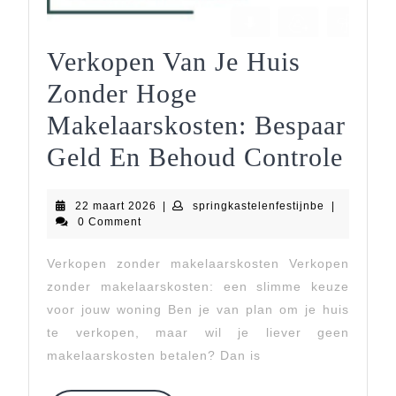
Verkopen Van Je Huis
Zonder Hoge
Makelaarskosten: Bespaar
Ver
Geld En Behoud Controle
Van
22
springkastel
22 maart 2026
|
springkastelenfestijnbe
|
Je
maart
0 Comment
2026
Huis
Verkopen zonder makelaarskosten Verkopen
Zon
zonder makelaarskosten: een slimme keuze
Hog
voor jouw woning Ben je van plan om je huis
te verkopen, maar wil je liever geen
Make
makelaarskosten betalen? Dan is
Besp