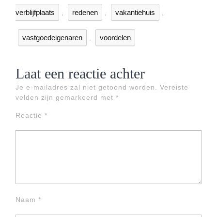
verblijfplaats
redenen
vakantiehuis
,
,
,
vastgoedeigenaren
voordelen
,
Laat een reactie achter
Je e-mailadres zal niet getoond worden.
Vereiste
velden zijn gemarkeerd met
*
Reactie
*
Naam
*