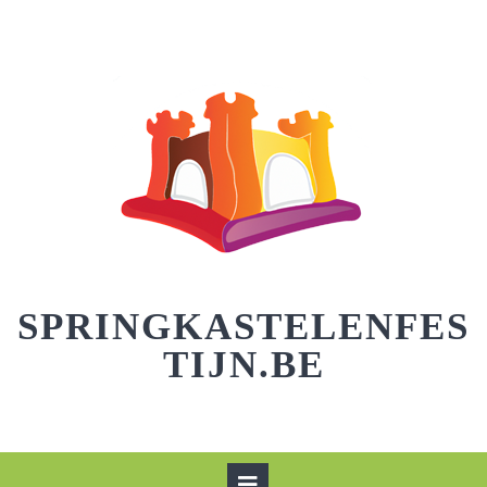
Skip
to
content
SPRINGKASTELENFES
TIJN.BE
Open