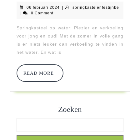
Gegarandeerd:
06
springkast
06 februari 2024
|
springkastelenfestijnbe
Huur
februari
|
0 Comment
2024
Een
Springkasteel op water: Plezier en verkoeling
Springkasteel
voor jong en oud! Met de zomer in volle gang
Op
is er niets leuker dan verkoeling te vinden in
het water. En wat is
Water
Voor
READ
READ MORE
Eindeloos
MORE
Plezier!
Zoeken