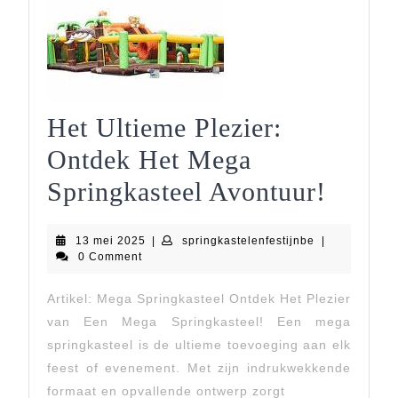
Het Ultieme Plezier:
Ontdek Het Mega
Het
Springkasteel Avontuur!
Ultie
13
springkastelen
13 mei 2025
|
springkastelenfestijnbe
|
Plezie
mei
0 Comment
2025
Ontde
Artikel: Mega Springkasteel Ontdek Het Plezier
Het
van Een Mega Springkasteel! Een mega
Mega
springkasteel is de ultieme toevoeging aan elk
feest of evenement. Met zijn indrukwekkende
Spring
formaat en opvallende ontwerp zorgt