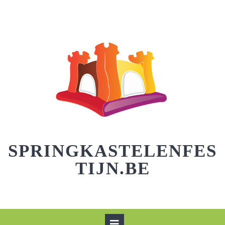
Skip
to
content
SPRINGKASTELENFES
TIJN.BE
Open