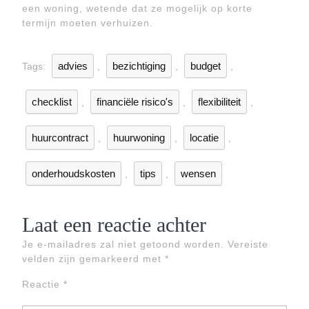
een woning, wetende dat ze mogelijk op korte
termijn moeten verhuizen.
advies
bezichtiging
budget
Tags:
,
,
,
checklist
financiële risico's
flexibiliteit
,
,
,
huurcontract
huurwoning
locatie
,
,
,
onderhoudskosten
tips
wensen
,
,
Laat een reactie achter
Je e-mailadres zal niet getoond worden.
Vereiste
velden zijn gemarkeerd met
*
Reactie
*