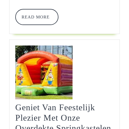
Avont
READ
READ MORE
MORE
Geniet Van Feestelijk
Plezier Met Onze
Geni
Overdekte Springkastelen