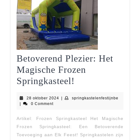
Betoverend Plezier: Het
Magische Frozen
Betoverend
Springkasteel!
Plezier:
28
springkast
28 oktober 2024
|
springkastelenfestijnbe
Het
oktober
|
0 Comment
2024
Magische
Artikel: Frozen Springkasteel Het Magische
Frozen
Frozen Springkasteel: Een Betoverende
Springkasteel!
Toevoeging aan Elk Feest! Springkastelen zijn