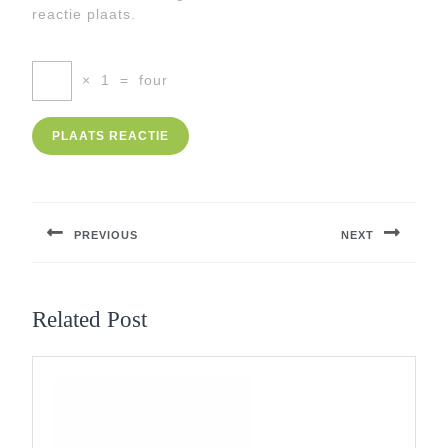
reactie plaats.
×
1
=
four
Berichtnavigatie
PREVIOUS
NEXT
Previous
Next
post:
post:
Related Post