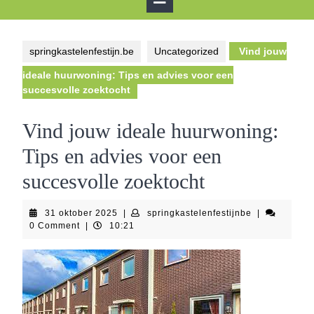
Button
springkastelenfestijn.be
Uncategorized
Vind jouw
ideale huurwoning: Tips en advies voor een
succesvolle zoektocht
Vind jouw ideale huurwoning:
Tips en advies voor een
succesvolle zoektocht
31
springkastele
31 oktober 2025
|
springkastelenfestijnbe
|
oktober
0 Comment
|
10:21
2025