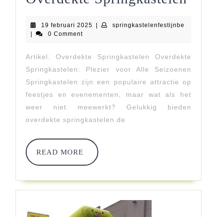
Van
19
springkast
19 februari 2025
|
springkastelenfestijnbe
Feest
februari
|
0 Comment
2025
Plez
Artikel: Overdekte Springkastelen Overdekte
Met
Springkastelen: Plezier voor Alle Seizoenen
Onz
Springkastelen zijn een populaire attractie op
feestjes en evenementen, maar wat als het
Over
weer niet meewerkt? Gelukkig bieden
Spri
overdekte springkastelen de
READ
READ MORE
MORE