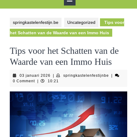
Button
springkastelenfestijn.be
Uncategorized
Tips voor
het Schatten van de Waarde van een Immo Huis
Tips voor het Schatten van de
Waarde van een Immo Huis
03
springkastelen
03 januari 2026
|
springkastelenfestijnbe
|
januari
0 Comment
|
10:21
2026