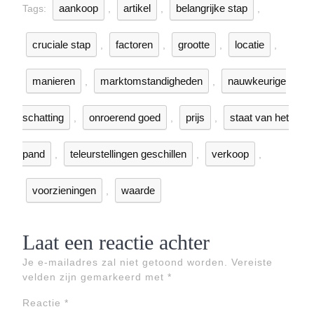
aankoop
artikel
belangrijke stap
Tags:
,
,
,
cruciale stap
factoren
grootte
locatie
,
,
,
,
manieren
marktomstandigheden
nauwkeurige
,
,
schatting
onroerend goed
prijs
staat van het
,
,
,
pand
teleurstellingen geschillen
verkoop
,
,
,
voorzieningen
waarde
,
Laat een reactie achter
Je e-mailadres zal niet getoond worden.
Vereiste
velden zijn gemarkeerd met
*
Reactie
*