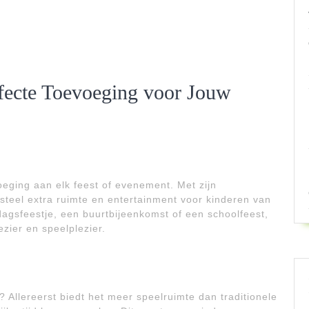
rfecte Toevoeging voor Jouw
oeging aan elk feest of evenement. Met zijn
steel extra ruimte en entertainment voor kinderen van
rdagsfeestje, een buurtbijeenkomst of een schoolfeest,
ezier en speelplezier.
 Allereerst biedt het meer speelruimte dan traditionele