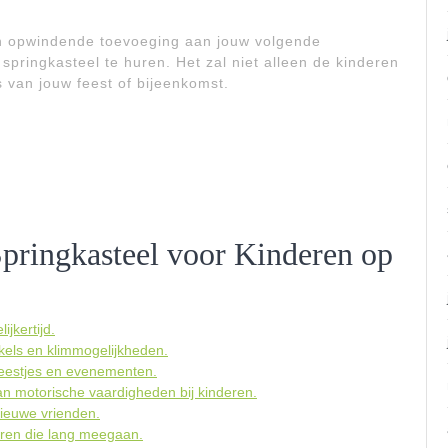
en opwindende toevoeging aan jouw volgende
ringkasteel te huren. Het zal niet alleen de kinderen
 van jouw feest of bijeenkomst.
pringkasteel voor Kinderen op
jkertijd.
akels en klimmogelijkheden.
feestjes en evenementen.
an motorische vaardigheden bij kinderen.
nieuwe vrienden.
eren die lang meegaan.