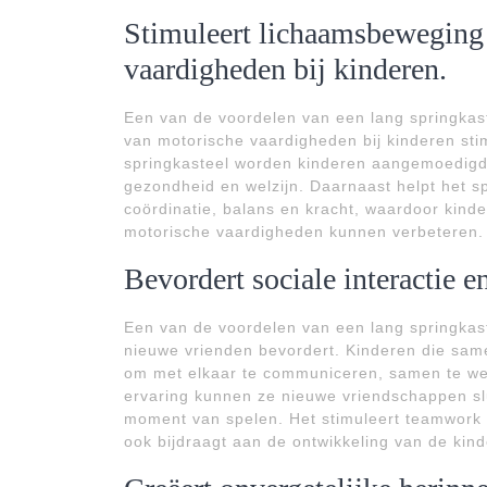
Stimuleert lichaamsbeweging
vaardigheden bij kinderen.
Een van de voordelen van een lang springkast
van motorische vaardigheden bij kinderen stim
springkasteel worden kinderen aangemoedigd o
gezondheid en welzijn. Daarnaast helpt het sp
coördinatie, balans en kracht, waardoor kind
motorische vaardigheden kunnen verbeteren.
Bevordert sociale interactie 
Een van de voordelen van een lang springkast
nieuwe vrienden bevordert. Kinderen die sa
om met elkaar te communiceren, samen te we
ervaring kunnen ze nieuwe vriendschappen s
moment van spelen. Het stimuleert teamwork e
ook bijdraagt aan de ontwikkeling van de kind