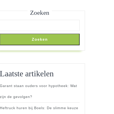
Zoeken
Zoeken
Laatste artikelen
Garant staan ouders voor hypotheek: Wat
zijn de gevolgen?
Heftruck huren bij Boels: De slimme keuze