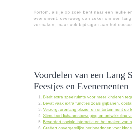
Kortom, als je op zoek bent naar een leuke 
evenement, overweeg dan zeker om een lang sp
vermaken, maar ook bijdragen aan het succes
Voordelen van een Lang S
Feestjes en Evenementen
Biedt extra speelruimte voor meer kinderen tegeli
Bevat vaak extra functies zoals glijbanen, obst
Verzorgt urenlang plezier en entertainment op 
Stimuleert lichaamsbeweging en ontwikkeling v
Bevordert sociale interactie en het maken van 
Creëert onvergetelijke herinneringen voor kind