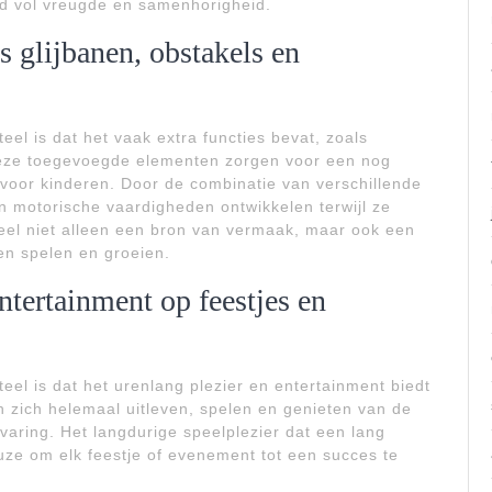
tijd vol vreugde en samenhorigheid.
s glijbanen, obstakels en
el is dat het vaak extra functies bevat, zoals
Deze toegevoegde elementen zorgen voor een nog
voor kinderen. Door de combinatie van verschillende
 en motorische vaardigheden ontwikkelen terwijl ze
teel niet alleen een bron van vermaak, maar ook een
n spelen en groeien.
ntertainment op feestjes en
el is dat het urenlang plezier en entertainment biedt
 zich helemaal uitleven, spelen en genieten van de
ervaring. Het langdurige speelplezier dat een lang
uze om elk feestje of evenement tot een succes te