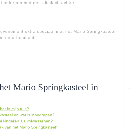
at iedereen met een glimlach achter.
evenement extra speciaal met het Mario Springkasteel
 en entertainment!
het Mario Springkasteel in
het in mijn tuin?
gkasteel en wat is inbegrepen?
wel kinderen als volwassenen?
ak van het Mario Springkasteel?