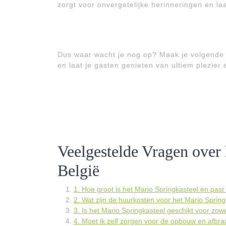
zorgt voor onvergetelijke herinneringen en la
Dus waar wacht je nog op? Maak je volgende 
en laat je gasten genieten van ultiem plezier
Veelgestelde Vragen over 
België
1. Hoe groot is het Mario Springkasteel en past 
2. Wat zijn de huurkosten voor het Mario Sprin
3. Is het Mario Springkasteel geschikt voor zo
4. Moet ik zelf zorgen voor de opbouw en afbra