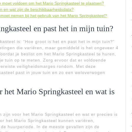
ie moet voldoen om het Mario Springkasteel te plaatsen?
en en wat zijn de beschikbaarheidsdata?
ik moet nemen bij het gebruik van het Mario Springkasteel?
ngkasteel en past het in mijn tuin?
steel is: “Hoe groot is het en past het in mijn tuin?”
tingen die variëren, maar gemiddeld is het ongeveer 4
oordat je beslist om het Mario Springkasteel te huren,
 je tuin op te meten. Zorg ervoor dat er voldoende
e vereiste veiligheidsmarges rondom. Met deze
gkasteel past in jouw tuin en zo een weloverwogen
r het Mario Springkasteel en wat is
zijn voor het Mario Springkasteel en wat er precies is
oor het Mario Springkasteel kunnen variëren,
 de huurperiode. In de meeste gevallen zijn de