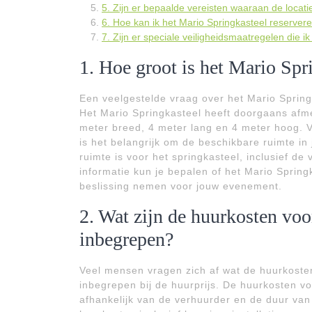
5. Zijn er bepaalde vereisten waaraan de locat
6. Hoe kan ik het Mario Springkasteel reserver
7. Zijn er speciale veiligheidsmaatregelen die 
1. Hoe groot is het Mario Spri
Een veelgestelde vraag over het Mario Springka
Het Mario Springkasteel heeft doorgaans afme
meter breed, 4 meter lang en 4 meter hoog. V
is het belangrijk om de beschikbare ruimte in
ruimte is voor het springkasteel, inclusief d
informatie kun je bepalen of het Mario Sprin
beslissing nemen voor jouw evenement.
2. Wat zijn de huurkosten voo
inbegrepen?
Veel mensen vragen zich af wat de huurkosten 
inbegrepen bij de huurprijs. De huurkosten v
afhankelijk van de verhuurder en de duur van