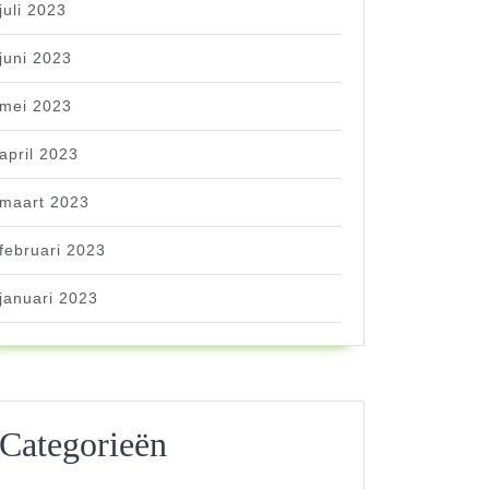
juli 2023
juni 2023
mei 2023
april 2023
maart 2023
februari 2023
januari 2023
Categorieën