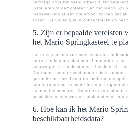
verzorgd door het verhuurbedrijf. Dit beteken
installeren of demonteren van het Mario Sprin
medewerkers sturen die ervoor zorgen dat all
zodat jij je volledig kunt concentreren op het
5. Zijn er bepaalde vereisten
het Mario Springkasteel te pl
Ja, er zijn enkele vereisten waaraan de locat
correct te kunnen plaatsen. Ten eerste is het
voorwerpen is, zoals stenen of takken. Dit zor
Daarnaast moet er voldoende ruimte rondom h
garanderen, zowel voor de kinderen die spele
aan te raden om te controleren of er geen obst
kunnen belemmeren. Door deze vereisten in a
geschikte locatie worden geplaatst voor een v
6. Hoe kan ik het Mario Sprin
beschikbaarheidsdata?