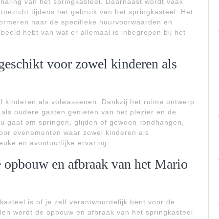
ophaling van het springkasteel. Daarnaast wordt vaak
toezicht tijdens het gebruik van het springkasteel. Het
informeren naar de specifieke huurvoorwaarden en
 beeld hebt van wat er allemaal is inbegrepen bij het
 geschikt voor zowel kinderen als
el kinderen als volwassenen. Dankzij het ruime ontwerp
 als oudere gasten genieten van het plezier en de
 nu gaat om springen, glijden of gewoon rondhangen,
 voor evenementen waar zowel kinderen als
uke en avontuurlijke ervaring.
de opbouw en afbraak van het Mario
asteel is of je zelf verantwoordelijk bent voor de
len wordt de opbouw en afbraak van het springkasteel