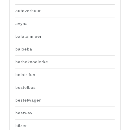
autoverhuur
avyna
balatonmeer
baloeba
barbeknoeierke
belair fun
bestelbus
bestelwagen
bestway
bilzen