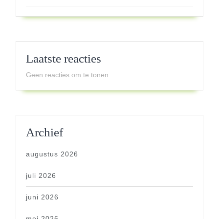
Laatste reacties
Geen reacties om te tonen.
Archief
augustus 2026
juli 2026
juni 2026
mei 2026