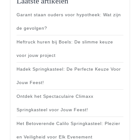
Laatste artikelen
Garant staan ouders voor hypotheek: Wat zijn
de gevolgen?
Heftruck huren bij Boels: De slimme keuze
voor jouw project
Hadek Springkasteel: De Perfecte Keuze Voor
Jouw Feest!
Ontdek het Spectaculaire Climaxx
Springkasteel voor Jouw Feest!
Het Betoverende Calilo Springkasteel: Plezier
en Veiligheid voor Elk Evenement