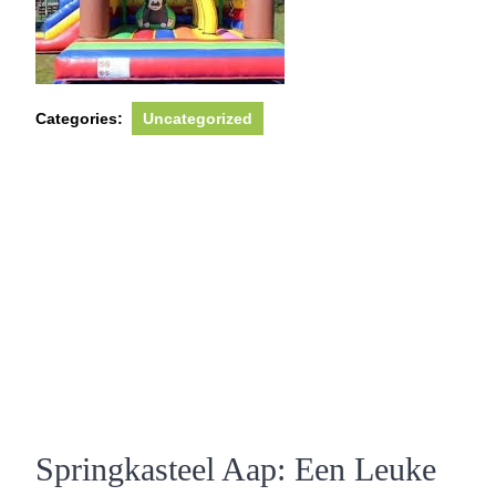
Categories:
Uncategorized
Springkasteel Aap: Een Leuke