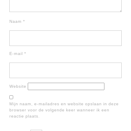
Naam
*
E-mail
*
Website
Mijn naam, e-mailadres en website opslaan in deze
browser voor de volgende keer wanneer ik een
reactie plaats.