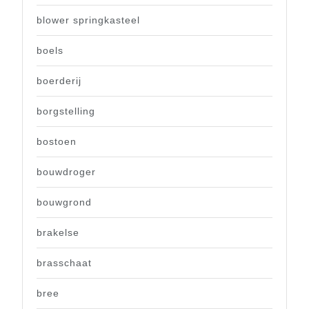
blower springkasteel
boels
boerderij
borgstelling
bostoen
bouwdroger
bouwgrond
brakelse
brasschaat
bree