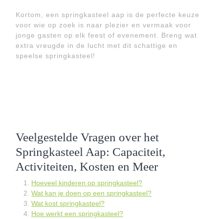
Kortom, een springkasteel aap is de perfecte keuze
voor wie op zoek is naar plezier en vermaak voor
jonge gasten op elk feest of evenement. Breng wat
extra vreugde in de lucht met dit schattige en
speelse springkasteel!
Veelgestelde Vragen over het
Springkasteel Aap: Capaciteit,
Activiteiten, Kosten en Meer
Hoeveel kinderen op springkasteel?
Wat kan je doen op een springkasteel?
Wat kost springkasteel?
Hoe werkt een springkasteel?