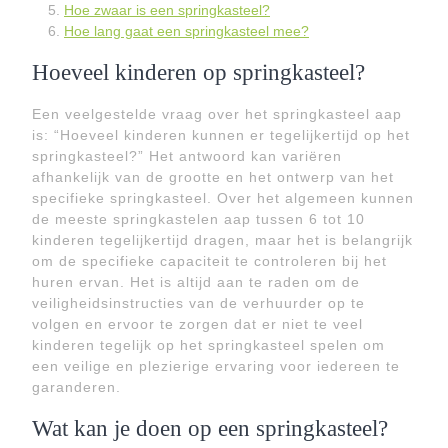
Hoe zwaar is een springkasteel?
Hoe lang gaat een springkasteel mee?
Hoeveel kinderen op springkasteel?
Een veelgestelde vraag over het springkasteel aap
is: “Hoeveel kinderen kunnen er tegelijkertijd op het
springkasteel?” Het antwoord kan variëren
afhankelijk van de grootte en het ontwerp van het
specifieke springkasteel. Over het algemeen kunnen
de meeste springkastelen aap tussen 6 tot 10
kinderen tegelijkertijd dragen, maar het is belangrijk
om de specifieke capaciteit te controleren bij het
huren ervan. Het is altijd aan te raden om de
veiligheidsinstructies van de verhuurder op te
volgen en ervoor te zorgen dat er niet te veel
kinderen tegelijk op het springkasteel spelen om
een veilige en plezierige ervaring voor iedereen te
garanderen.
Wat kan je doen op een springkasteel?