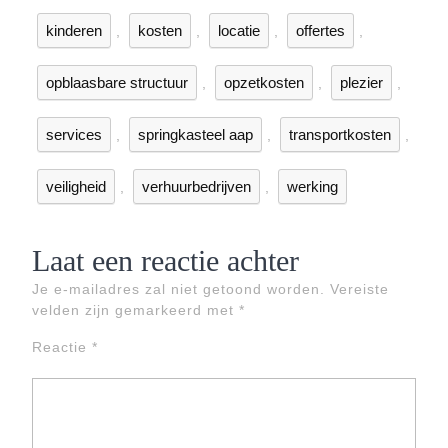
kinderen
kosten
locatie
offertes
,
,
,
,
opblaasbare structuur
opzetkosten
plezier
,
,
,
services
springkasteel aap
transportkosten
,
,
,
veiligheid
verhuurbedrijven
werking
,
,
Laat een reactie achter
Je e-mailadres zal niet getoond worden.
Vereiste
velden zijn gemarkeerd met
*
Reactie
*