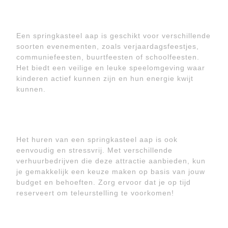
Een springkasteel aap is geschikt voor verschillende
soorten evenementen, zoals verjaardagsfeestjes,
communiefeesten, buurtfeesten of schoolfeesten.
Het biedt een veilige en leuke speelomgeving waar
kinderen actief kunnen zijn en hun energie kwijt
kunnen.
Het huren van een springkasteel aap is ook
eenvoudig en stressvrij. Met verschillende
verhuurbedrijven die deze attractie aanbieden, kun
je gemakkelijk een keuze maken op basis van jouw
budget en behoeften. Zorg ervoor dat je op tijd
reserveert om teleurstelling te voorkomen!