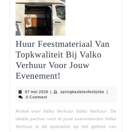
Huur Feestmateriaal Van
Topkwaliteit Bij Valko
Verhuur Voor Jouw
Huur
Evenement!
Feestmateriaal
07
springkastelen
07 mei 2026
|
springkastelenfestijnbe
|
Van
mei
0 Comment
2026
Topkwaliteit
Artikel over Valko Verhuur Valko Verhuur: De
Bij
ideale partner voor al jouw evenementen Valko
Valko
Verhuur is dé specialist op het gebied van