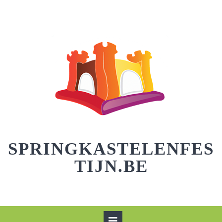
Skip
to
content
SPRINGKASTELENFES
TIJN.BE
Open