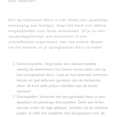
voor iedereen!
Een springkasteel disco is niet alleen een geweldige
toevoeging aan feestjes, maar het biedt ook talloze
mogelijkheden voor leuke activiteiten. Of je nu een
verjaardagsfeestje, een buurtfeest of een
schoolfestival organiseert, hier zijn enkele ideeën
om het meeste uit je springkasteel disco te halen:
Danscompetitie: Organiseer een danscompetitie
waarbij de deelnemers hun beste moves laten zien op
het springkasteel disco. Laat ze hun favoriete nummers
kiezen en laat iedereen genieten van de dansende
sfeer. Je kunt zelfs prijzen uitreiken aan de beste
dansers!
Discospellen: Verander het springkasteel disco in een
speeltuin vol plezierige discospellen. Denk aan limbo-
dansen onder de lage glijbaan, hinkelen op de verlichte
paden of zelfs een estafette met danspassen over de