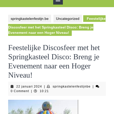
Button
springkastelenfestijn.be
Uncategorized
Feestelijke
Discosfeer met het Springkasteel Disco: Breng je
Evenement naar een Hoger Niveau!
Feestelijke Discosfeer met het
Springkasteel Disco: Breng je
Evenement naar een Hoger
Niveau!
22
springkastelen
22 januari 2024
|
springkastelenfestijnbe
|
januari
0 Comment
|
10:21
2024