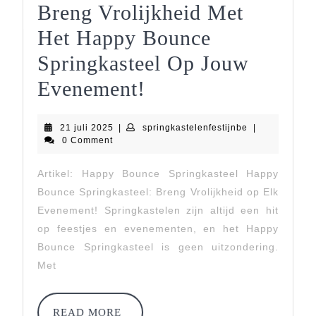
Breng Vrolijkheid Met
Het Happy Bounce
Springkasteel Op Jouw
Breng
Evenement!
Vrolijkheid
21
springkastelenf
21 juli 2025
|
springkastelenfestijnbe
|
Met
juli
0 Comment
2025
Het
Artikel: Happy Bounce Springkasteel Happy
Happy
Bounce Springkasteel: Breng Vrolijkheid op Elk
Bounce
Evenement! Springkastelen zijn altijd een hit
op feestjes en evenementen, en het Happy
Springkasteel
Bounce Springkasteel is geen uitzondering.
Op
Met
Jouw
READ
READ MORE