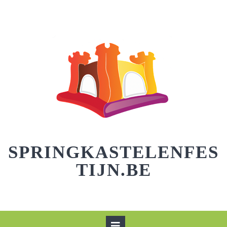
Skip
to
content
SPRINGKASTELENFES
TIJN.BE
Open