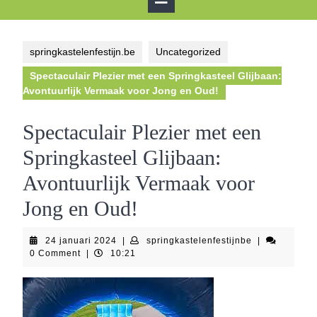
Button
springkastelenfestijn.be
Uncategorized
Spectaculair Plezier met een Springkasteel Glijbaan:
Avontuurlijk Vermaak voor Jong en Oud!
Spectaculair Plezier met een
Springkasteel Glijbaan:
Avontuurlijk Vermaak voor
Jong en Oud!
24
springkastelen
24 januari 2024
|
springkastelenfestijnbe
|
januari
0 Comment
|
10:21
2024