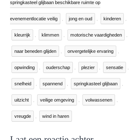
springkasteel glijbaan beschikbare ruimte op
evenementlocatie veilig
jong en oud
kinderen
,
,
,
kleurrijk
klimmen
motorische vaardigheden
,
,
,
naar beneden glijden
onvergetelijke ervaring
,
,
opwinding
ouderschap
plezier
sensatie
,
,
,
,
snelheid
spannend
springkasteel glijbaan
,
,
,
uitzicht
veilige omgeving
volwassenen
,
,
,
vreugde
wind in haren
,
Laat een reactie achter