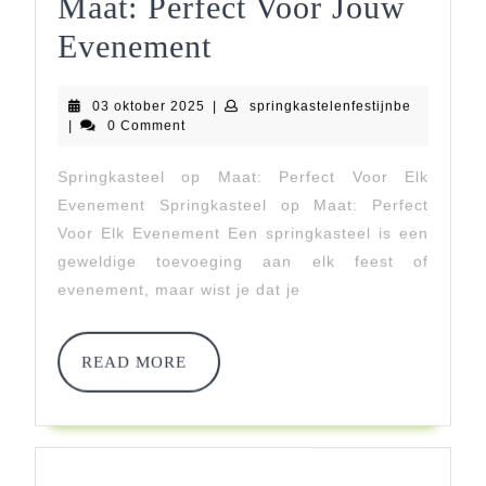
Maat: Perfect Voor Jouw
Uniek
Evenement
Springkasteel
03
springkast
03 oktober 2025
|
springkastelenfestijnbe
Op
oktober
|
0 Comment
2025
Maat:
Springkasteel op Maat: Perfect Voor Elk
Perfect
Evenement Springkasteel op Maat: Perfect
Voor
Voor Elk Evenement Een springkasteel is een
geweldige toevoeging aan elk feest of
Jouw
evenement, maar wist je dat je
Evenement
READ
READ MORE
MORE