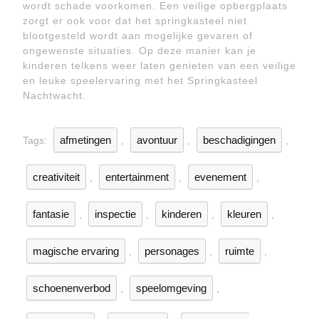
wordt schade voorkomen. Een veilige opbergplaats
zorgt er ook voor dat het springkasteel niet
blootgesteld wordt aan mogelijke gevaren of
ongewenste situaties. Op deze manier kan je
kinderen telkens weer laten genieten van een veilige
en leuke speelervaring met het Springkasteel
Nachtwacht.
afmetingen
avontuur
beschadigingen
Tags:
,
,
,
creativiteit
entertainment
evenement
,
,
,
fantasie
inspectie
kinderen
kleuren
,
,
,
,
magische ervaring
personages
ruimte
,
,
,
schoenenverbod
speelomgeving
,
,