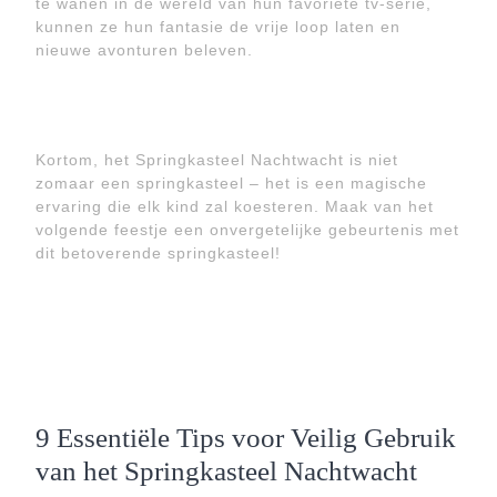
te wanen in de wereld van hun favoriete tv-serie,
kunnen ze hun fantasie de vrije loop laten en
nieuwe avonturen beleven.
Kortom, het Springkasteel Nachtwacht is niet
zomaar een springkasteel – het is een magische
ervaring die elk kind zal koesteren. Maak van het
volgende feestje een onvergetelijke gebeurtenis met
dit betoverende springkasteel!
9 Essentiële Tips voor Veilig Gebruik
van het Springkasteel Nachtwacht