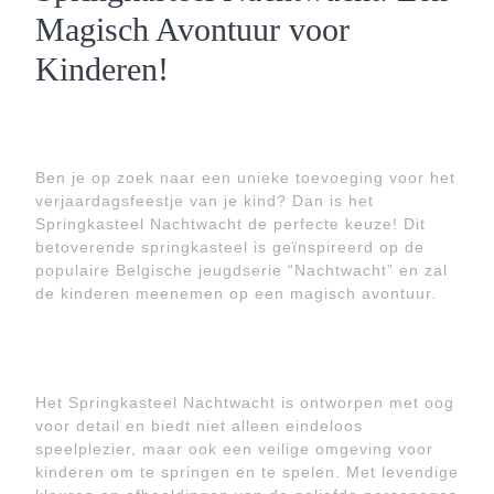
Magisch Avontuur voor
Kinderen!
Ben je op zoek naar een unieke toevoeging voor het
verjaardagsfeestje van je kind? Dan is het
Springkasteel Nachtwacht de perfecte keuze! Dit
betoverende springkasteel is geïnspireerd op de
populaire Belgische jeugdserie “Nachtwacht” en zal
de kinderen meenemen op een magisch avontuur.
Het Springkasteel Nachtwacht is ontworpen met oog
voor detail en biedt niet alleen eindeloos
speelplezier, maar ook een veilige omgeving voor
kinderen om te springen en te spelen. Met levendige