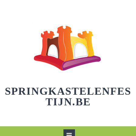
Skip
to
content
SPRINGKASTELENFES
TIJN.BE
Open