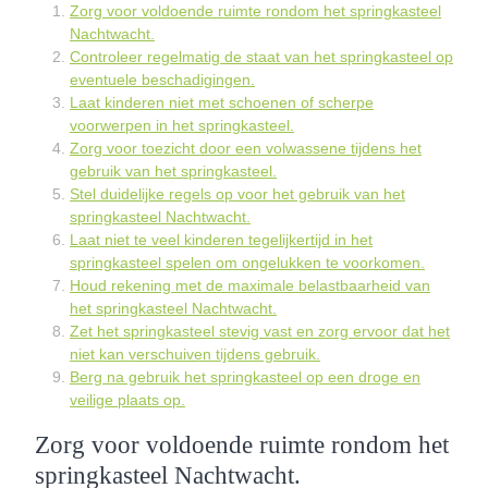
Zorg voor voldoende ruimte rondom het springkasteel
Nachtwacht.
Controleer regelmatig de staat van het springkasteel op
eventuele beschadigingen.
Laat kinderen niet met schoenen of scherpe
voorwerpen in het springkasteel.
Zorg voor toezicht door een volwassene tijdens het
gebruik van het springkasteel.
Stel duidelijke regels op voor het gebruik van het
springkasteel Nachtwacht.
Laat niet te veel kinderen tegelijkertijd in het
springkasteel spelen om ongelukken te voorkomen.
Houd rekening met de maximale belastbaarheid van
het springkasteel Nachtwacht.
Zet het springkasteel stevig vast en zorg ervoor dat het
niet kan verschuiven tijdens gebruik.
Berg na gebruik het springkasteel op een droge en
veilige plaats op.
Zorg voor voldoende ruimte rondom het
springkasteel Nachtwacht.