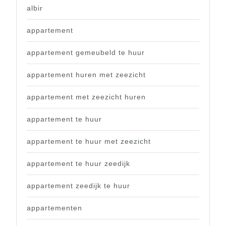
albir
appartement
appartement gemeubeld te huur
appartement huren met zeezicht
appartement met zeezicht huren
appartement te huur
appartement te huur met zeezicht
appartement te huur zeedijk
appartement zeedijk te huur
appartementen