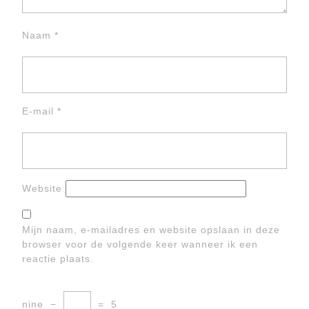
Naam
*
E-mail
*
Website
Mijn naam, e-mailadres en website opslaan in deze
browser voor de volgende keer wanneer ik een
reactie plaats.
nine
−
=
5