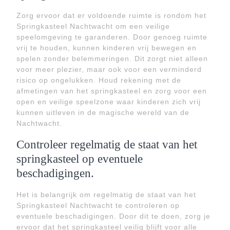
Zorg ervoor dat er voldoende ruimte is rondom het
Springkasteel Nachtwacht om een veilige
speelomgeving te garanderen. Door genoeg ruimte
vrij te houden, kunnen kinderen vrij bewegen en
spelen zonder belemmeringen. Dit zorgt niet alleen
voor meer plezier, maar ook voor een verminderd
risico op ongelukken. Houd rekening met de
afmetingen van het springkasteel en zorg voor een
open en veilige speelzone waar kinderen zich vrij
kunnen uitleven in de magische wereld van de
Nachtwacht.
Controleer regelmatig de staat van het
springkasteel op eventuele
beschadigingen.
Het is belangrijk om regelmatig de staat van het
Springkasteel Nachtwacht te controleren op
eventuele beschadigingen. Door dit te doen, zorg je
ervoor dat het springkasteel veilig blijft voor alle