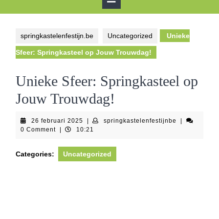
Button
springkastelenfestijn.be
Uncategorized
Unieke
Sfeer: Springkasteel op Jouw Trouwdag!
Unieke Sfeer: Springkasteel op
Jouw Trouwdag!
26
springkastele
26 februari 2025
|
springkastelenfestijnbe
|
februari
0 Comment
|
10:21
2025
Categories:
Uncategorized