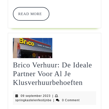
Feest!
READ
READ MORE
MORE
Brico Verhuur: De Ideale
Partner Voor Al Je
Brico
Klusverhuurbehoeften
Verhuur
09
09 september 2023
|
De
september
springkastelenfestijnbe
springkastelenfestijnbe
|
0 Comment
2023
Ideale