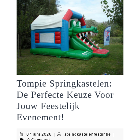
Tompie Springkastelen:
De Perfecte Keuze Voor
Jouw Feestelijk
Tompie
Evenement!
Springkastelen:
07
springkastelen
07 juni 2026
|
springkastelenfestijnbe
|
De
juni