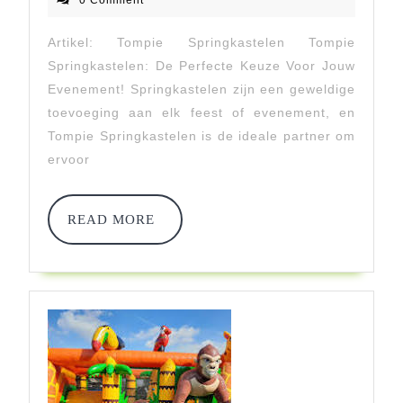
0 Comment
2026
Perfecte
Artikel: Tompie Springkastelen Tompie
Keuze
Springkastelen: De Perfecte Keuze Voor Jouw
Voor
Evenement! Springkastelen zijn een geweldige
toevoeging aan elk feest of evenement, en
Jouw
Tompie Springkastelen is de ideale partner om
Feestelijk
ervoor
Evenement!
READ
READ MORE
MORE