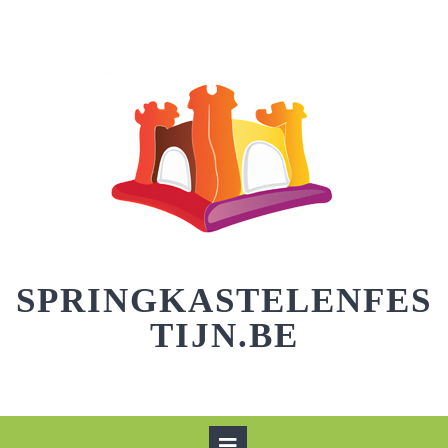
Skip
to
content
SPRINGKASTELENFES
TIJN.BE
Open