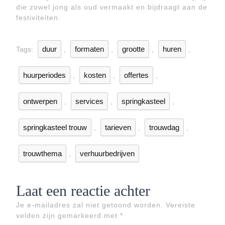
die zowel jong als oud vermaakt en bijdraagt aan de
festiviteiten.
duur
formaten
grootte
huren
Tags:
,
,
,
,
huurperiodes
kosten
offertes
,
,
,
ontwerpen
services
springkasteel
,
,
,
springkasteel trouw
tarieven
trouwdag
,
,
,
trouwthema
verhuurbedrijven
,
Laat een reactie achter
Je e-mailadres zal niet getoond worden.
Vereiste
velden zijn gemarkeerd met
*