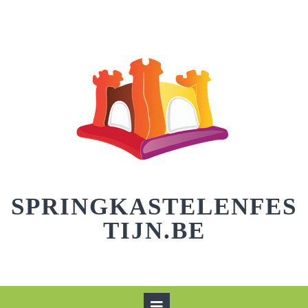
Skip
to
content
SPRINGKASTELENFES
TIJN.BE
Open