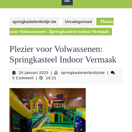
Button
springkastelenfestijn.be
Uncategorized
Plezier
voor Volwassenen: Springkasteel Indoor Vermaak
Plezier voor Volwassenen:
Springkasteel Indoor Vermaak
24
springkastelen
24 januari 2025
|
springkastelenfestijnbe
|
januari
0 Comment
|
10:21
2025