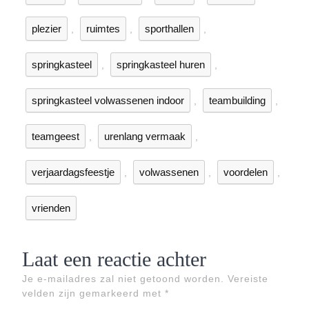
plezier
ruimtes
sporthallen
,
,
,
springkasteel
springkasteel huren
,
,
springkasteel volwassenen indoor
teambuilding
,
,
teamgeest
urenlang vermaak
,
,
verjaardagsfeestje
volwassenen
voordelen
,
,
,
vrienden
Laat een reactie achter
Je e-mailadres zal niet getoond worden.
Vereiste
velden zijn gemarkeerd met
*