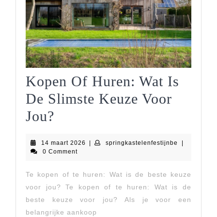
Kopen Of Huren: Wat Is
De Slimste Keuze Voor
Kopen
Jou?
Of
14
springkastel
14 maart 2026
|
springkastelenfestijnbe
|
Huren:
maart
0 Comment
2026
Wat
Te kopen of te huren: Wat is de beste keuze
Is
voor jou? Te kopen of te huren: Wat is de
De
beste keuze voor jou? Als je voor een
belangrijke aankoop