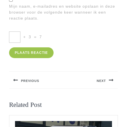
Mijn naam, e-mailadres en website opslaan in deze
browser voor de volgende keer wanneer ik een
reactie plaats.
+
3
=
7
Berichtnavigatie
PREVIOUS
NEXT
Previous
Next
post:
post:
Related Post