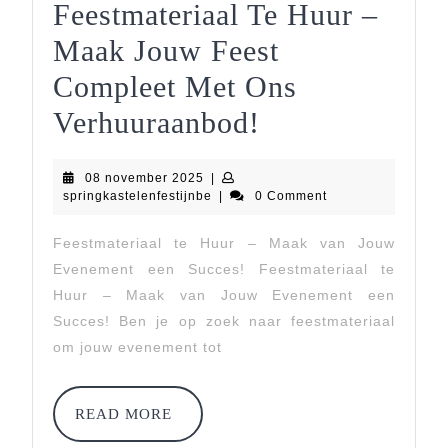
Feestmateriaal Te Huur –
Maak Jouw Feest
Compleet Met Ons
Feestmateriaal
Verhuuraanbod!
Te
08
08 november 2025
|
Huur
november
springkastelenfestijnbe
springkastelenfestijnbe
|
0 Comment
2025
–
Feestmateriaal te Huur – Maak van Jouw
Maak
Evenement een Succes! Feestmateriaal te
Jouw
Huur – Maak van Jouw Evenement een
Succes! Ben je op zoek naar feestmateriaal
Feest
om jouw evenement tot
Compleet
Met
READ
READ MORE
MORE
Ons