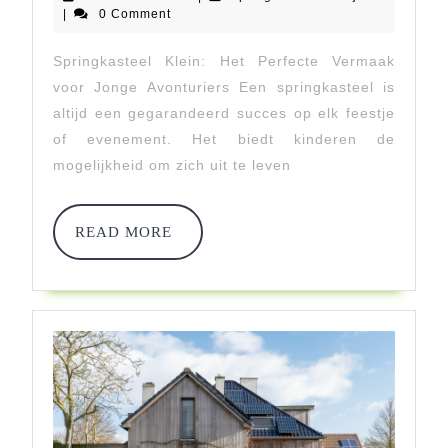
Groot
februari
|
0 Comment
2024
Plezier
Springkasteel Klein: Het Perfecte Vermaak
Voor
voor Jonge Avonturiers Een springkasteel is
Kleine
altijd een gegarandeerd succes op elk feestje
of evenement. Het biedt kinderen de
Avonturiers!
mogelijkheid om zich uit te leven
READ
READ MORE
MORE