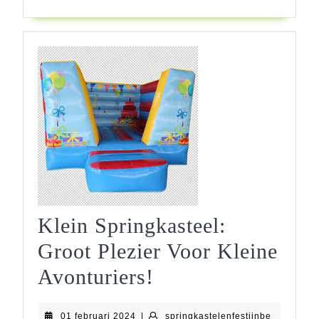
Verhuuraanbo
Klein Springkasteel:
Groot Plezier Voor Kleine
Klein
Avonturiers!
Springkasteel:
01
springkast
01 februari 2024
|
springkastelenfestijnbe