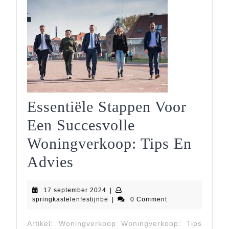
België
Essentiële Stappen Voor
Een Succesvolle
Woningverkoop: Tips En
Essentiële
Advies
Stappen
17
17 september 2024
|
Voor
september
springkastelenfestijnbe
springkastelenfestijnbe
|
0 Comment
2024
Een
Artikel: Woningverkoop Woningverkoop: Tips