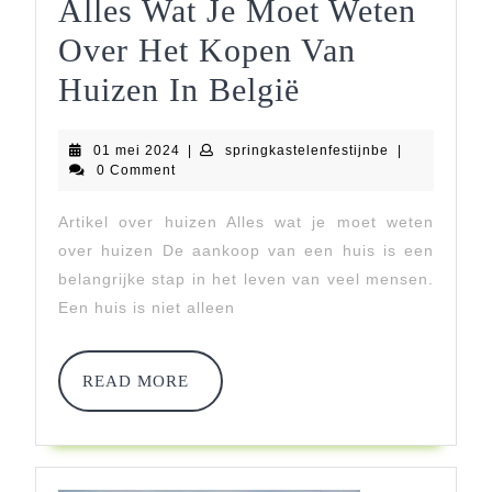
Alles Wat Je Moet Weten
Over Het Kopen Van
Alles
Huizen In België
Wat
01
springkastelen
01 mei 2024
|
springkastelenfestijnbe
|
Je
mei
0 Comment
2024
Moet
Artikel over huizen Alles wat je moet weten
Weten
over huizen De aankoop van een huis is een
Over
belangrijke stap in het leven van veel mensen.
Een huis is niet alleen
Het
Kopen
READ
READ MORE
Van
MORE
Huizen
In