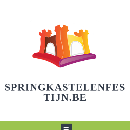
Skip
to
content
SPRINGKASTELENFES
TIJN.BE
Open