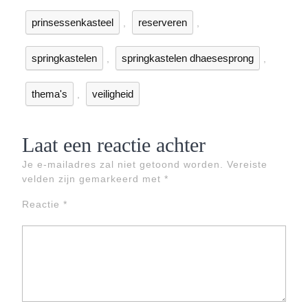
prinsessenkasteel
reserveren
,
,
springkastelen
springkastelen dhaesesprong
,
,
thema's
veiligheid
,
Laat een reactie achter
Je e-mailadres zal niet getoond worden.
Vereiste
velden zijn gemarkeerd met
*
Reactie
*