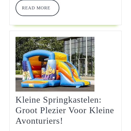
Voor
READ
READ MORE
MORE
Jouw
Evenem
Kleine Springkastelen:
Groot Plezier Voor Kleine
Kleine
Avonturiers!
Springkastelen: