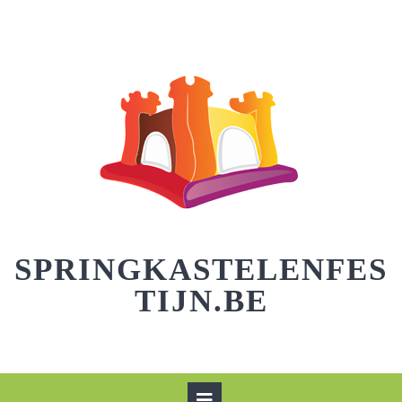
Skip
to
content
SPRINGKASTELENFES
TIJN.BE
Open