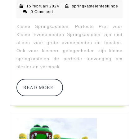
15
springkast
15 februari 2024
|
springkastelenfestijnbe
Groot
februari
|
0 Comment
2024
Plezier
Kleine Springkastelen: Perfecte Pret voor
Voor
Kleine Evenementen Springkastelen zijn niet
Kleine
alleen voor grote evenementen en feesten.
Ook voor kleinere gelegenheden zijn kleine
Avonturiers!
springkastelen de perfecte toevoeging om
plezier en vermaak
READ
READ MORE
MORE