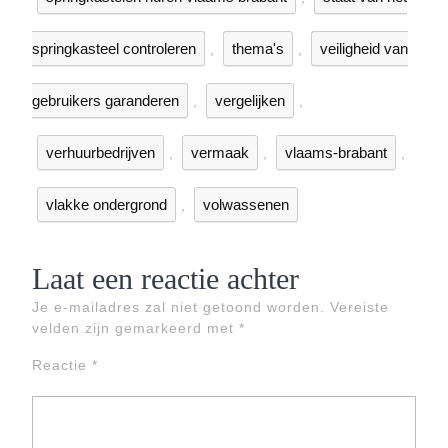
springkasteel controleren
thema's
veiligheid van
,
,
gebruikers garanderen
vergelijken
,
,
verhuurbedrijven
vermaak
vlaams-brabant
,
,
,
vlakke ondergrond
volwassenen
,
Laat een reactie achter
Je e-mailadres zal niet getoond worden.
Vereiste
velden zijn gemarkeerd met
*
Reactie
*