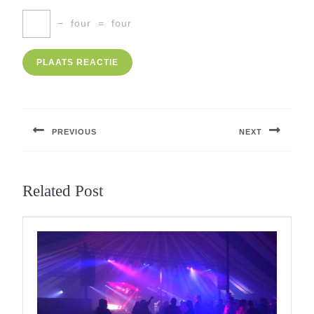
−
four
=
four
Berichtnavigatie
PREVIOUS
NEXT
Previous
Next
post:
post:
Related Post