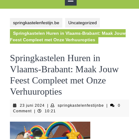
Button
springkastelenfestijn.be
Uncategorized
Springkastelen Huren in Vlaams-Brabant: Maak Jouw
Feest Compleet met Onze Verhuuropties
Springkastelen Huren in
Vlaams-Brabant: Maak Jouw
Feest Compleet met Onze
Verhuuropties
23
springkastelenfes
23 juni 2024
|
springkastelenfestijnbe
|
0
juni
Comment
|
10:21
2024