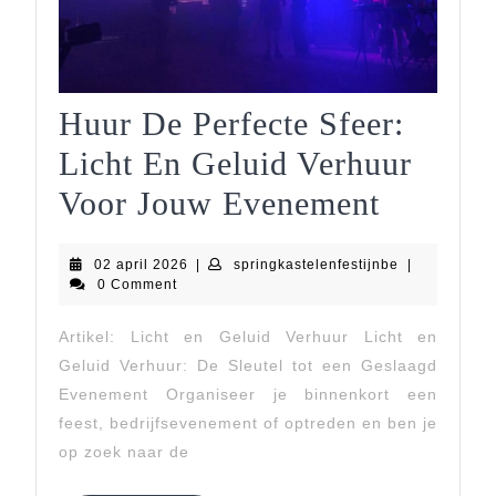
Huur De Perfecte Sfeer:
Licht En Geluid Verhuur
Huur
Voor Jouw Evenement
De
02
springkastele
02 april 2026
|
springkastelenfestijnbe
|
Perfecte
april
0 Comment
2026
Sfeer:
Artikel: Licht en Geluid Verhuur Licht en
Licht
Geluid Verhuur: De Sleutel tot een Geslaagd
En
Evenement Organiseer je binnenkort een
feest, bedrijfsevenement of optreden en ben je
Geluid
op zoek naar de
Verhuur