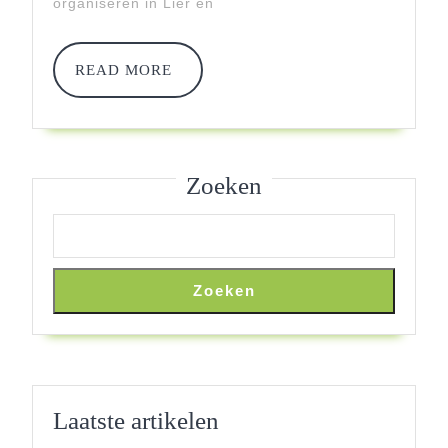
organiseren in Lier en
Onve
READ
READ MORE
MORE
Zoeken
Zoeken
Laatste artikelen