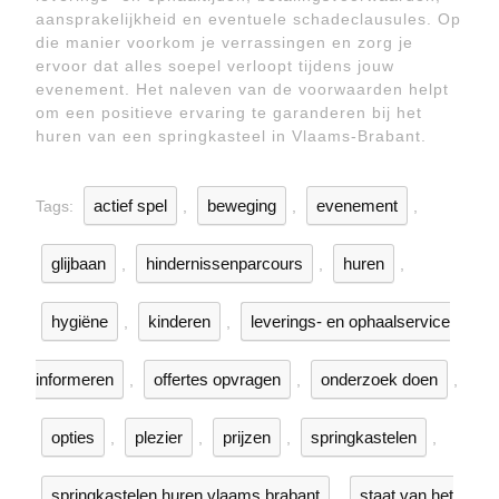
aansprakelijkheid en eventuele schadeclausules. Op
die manier voorkom je verrassingen en zorg je
ervoor dat alles soepel verloopt tijdens jouw
evenement. Het naleven van de voorwaarden helpt
om een positieve ervaring te garanderen bij het
huren van een springkasteel in Vlaams-Brabant.
actief spel
beweging
evenement
Tags:
,
,
,
glijbaan
hindernissenparcours
huren
,
,
,
hygiëne
kinderen
leverings- en ophaalservice
,
,
informeren
offertes opvragen
onderzoek doen
,
,
,
opties
plezier
prijzen
springkastelen
,
,
,
,
springkastelen huren vlaams brabant
staat van het
,