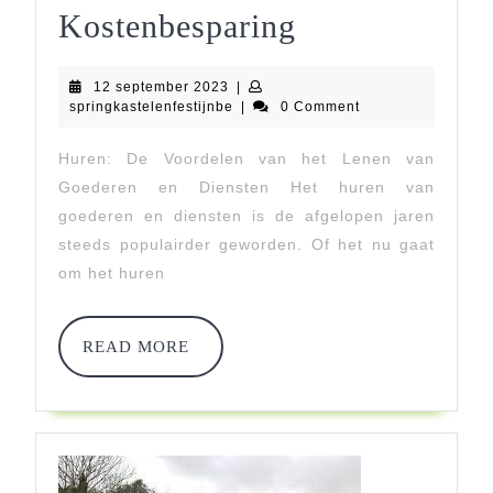
Huren:
Kostenbesparing
De
12
12 september 2023
|
Slimme
september
springkastelenfestijnbe
springkastelenfestijnbe
|
0 Comment
2023
Keuze
Huren: De Voordelen van het Lenen van
Voor
Goederen en Diensten Het huren van
Flexibiliteit
goederen en diensten is de afgelopen jaren
steeds populairder geworden. Of het nu gaat
En
om het huren
Kostenbespar
READ
READ MORE
MORE