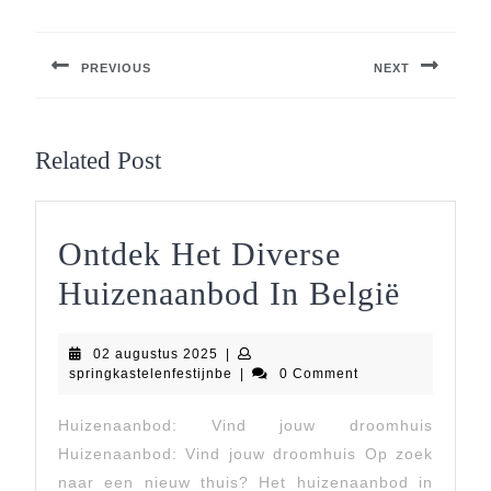
Berichtnavigatie
PREVIOUS
NEXT
Previous
Next
post:
post:
Related Post
Ontdek Het Diverse
Ontde
Huizenaanbod In België
Het
02
02 augustus 2025
|
Diver
augustus
springkastelenfestijnbe
springkastelenfestijnbe
|
0 Comment
2025
Huize
Huizenaanbod: Vind jouw droomhuis
In
Huizenaanbod: Vind jouw droomhuis Op zoek
België
naar een nieuw thuis? Het huizenaanbod in