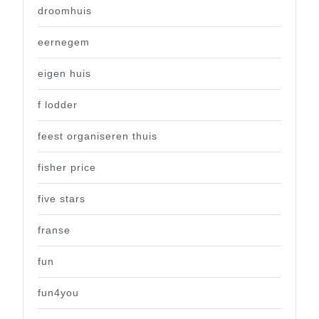
droomhuis
eernegem
eigen huis
f lodder
feest organiseren thuis
fisher price
five stars
franse
fun
fun4you