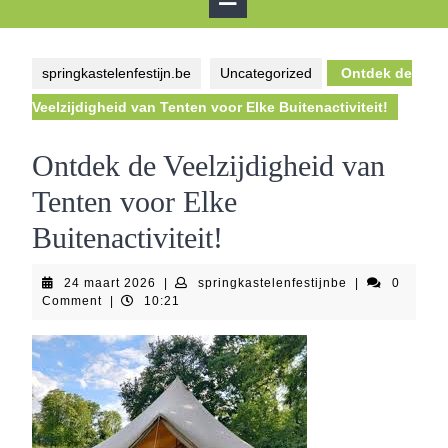
Button
springkastelenfestijn.be
Uncategorized
Ontdek de
Veelzijdigheid van Tenten voor Elke Buitenactiviteit!
Ontdek de Veelzijdigheid van
Tenten voor Elke
Buitenactiviteit!
24
springkastelenf
24 maart 2026
|
springkastelenfestijnbe
|
0
maart
Comment
|
10:21
2026