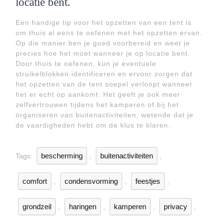
locatie bent.
Een handige tip voor het opzetten van een tent is
om thuis al eens te oefenen met het opzetten ervan.
Op die manier ben je goed voorbereid en weet je
precies hoe het moet wanneer je op locatie bent.
Door thuis te oefenen, kun je eventuele
struikelblokken identificeren en ervoor zorgen dat
het opzetten van de tent soepel verloopt wanneer
het er echt op aankomt. Het geeft je ook meer
zelfvertrouwen tijdens het kamperen of bij het
organiseren van buitenactiviteiten, wetende dat je
de vaardigheden hebt om de klus te klaren.
bescherming
buitenactiviteiten
Tags:
,
,
comfort
condensvorming
feestjes
,
,
,
grondzeil
haringen
kamperen
privacy
,
,
,
,