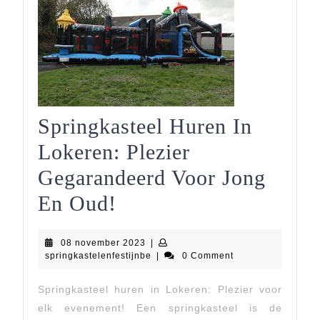
Springkasteel Huren In
Lokeren: Plezier
Gegarandeerd Voor Jong
Springkasteel
En Oud!
Huren
08
08 november 2023
|
In
november
springkastelenfestijnbe
springkastelenfestijnbe
|
0 Comment
2023
Lokeren:
Springkasteel huren in Lokeren: Plezier voor
Plezier
elk evenement! Een springkasteel is de