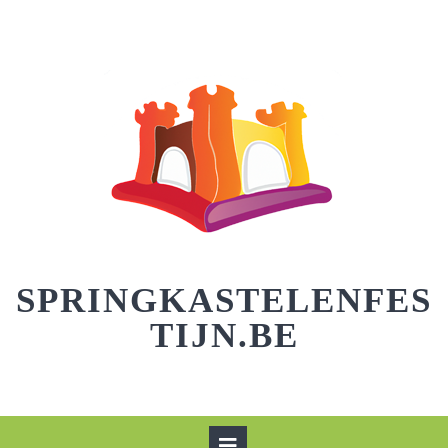
Skip
to
content
SPRINGKASTELENFES
TIJN.BE
Open