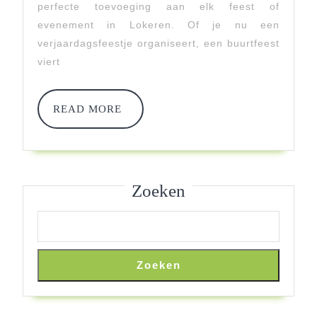
Gegarandeerd
perfecte toevoeging aan elk feest of
evenement in Lokeren. Of je nu een
Voor
verjaardagsfeestje organiseert, een buurtfeest
Jong
viert
En
Oud!
READ
READ MORE
MORE
Zoeken
Zoeken