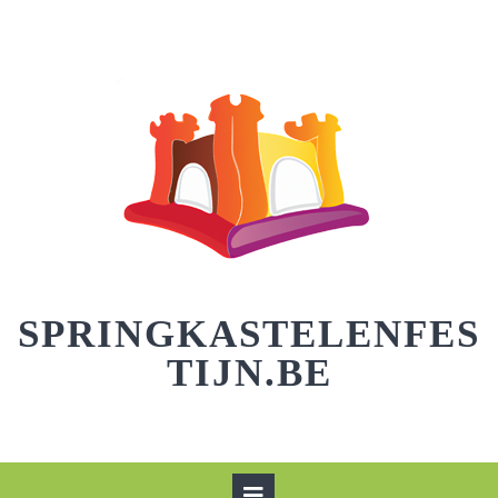
Skip
to
content
SPRINGKASTELENFES
TIJN.BE
Open