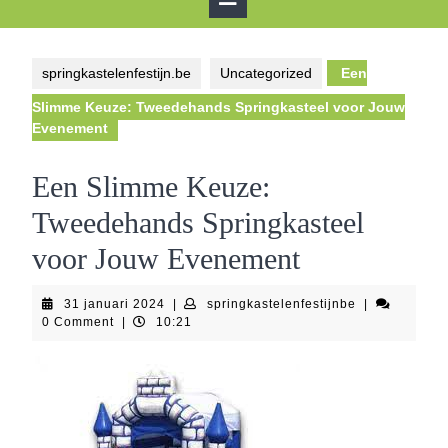
Button
springkastelenfestijn.be
Uncategorized
Een
Slimme Keuze: Tweedehands Springkasteel voor Jouw
Evenement
Een Slimme Keuze:
Tweedehands Springkasteel
voor Jouw Evenement
31
springkastelen
31 januari 2024
|
springkastelenfestijnbe
|
januari
0 Comment
|
10:21
2024