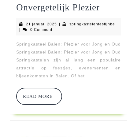
Huur
Onvergetelijk Plezier
Een
21
springkaste
21 januari 2025
|
springkastelenfestijnbe
Springkas
januari
|
0 Comment
2025
In
Springkasteel Balen: Plezier voor Jong en Oud
Balen
Springkasteel Balen: Plezier voor Jong en Oud
Voor
Springkastelen zijn al lang een populaire
attractie op feestjes, evenementen en
Onvergete
bijeenkomsten in Balen. Of het
Plezier
READ
READ MORE
MORE