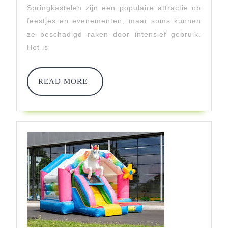
Van
Springkastelen zijn een populaire attractie op
feestjes en evenementen, maar soms kunnen
Jouw
ze beschadigd raken door intensief gebruik.
Springkasteel
Het is
READ
READ MORE
MORE