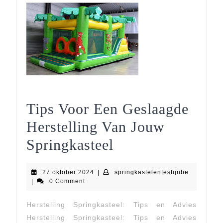
Tips Voor Een Geslaagde
Herstelling Van Jouw
Tips
Springkasteel
Voor
27
springkast
27 oktober 2024
|
springkastelenfestijnbe
Een
oktober
|
0 Comment
2024
Geslaagde
Herstelling Springkasteel: Tips en Advies
Herstelling
Herstelling Springkasteel: Tips en Advies