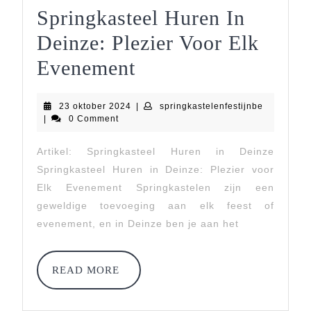
Springkasteel Huren In
Deinze: Plezier Voor Elk
Springkasteel
Evenement
Huren
23
springkast
23 oktober 2024
|
springkastelenfestijnbe
In
oktober
|
0 Comment
2024
Deinze:
Artikel: Springkasteel Huren in Deinze
Plezier
Springkasteel Huren in Deinze: Plezier voor
Voor
Elk Evenement Springkastelen zijn een
geweldige toevoeging aan elk feest of
Elk
evenement, en in Deinze ben je aan het
Evenement
READ
READ MORE
MORE