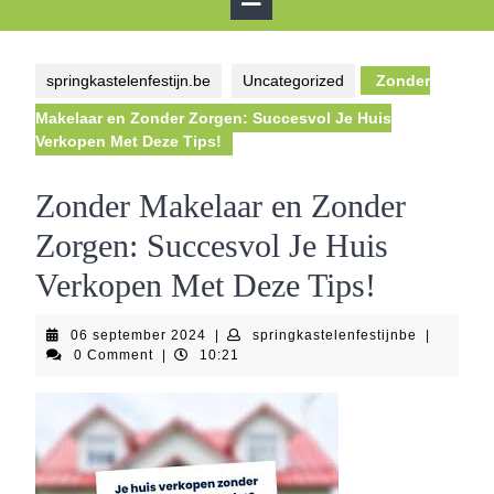
Button
springkastelenfestijn.be
Uncategorized
Zonder
Makelaar en Zonder Zorgen: Succesvol Je Huis
Verkopen Met Deze Tips!
Zonder Makelaar en Zonder
Zorgen: Succesvol Je Huis
Verkopen Met Deze Tips!
06
springkast
06 september 2024
|
springkastelenfestijnbe
|
september
0 Comment
|
10:21
2024