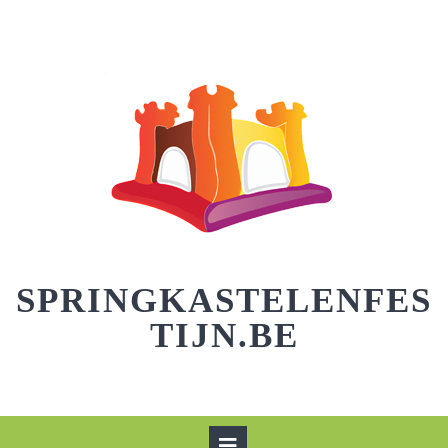
Skip
to
content
SPRINGKASTELENFES
TIJN.BE
Open