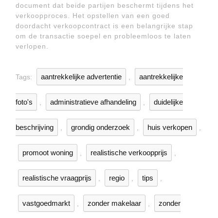
document dat beide partijen beschermt tijdens het
verkoopproces. Het opstellen van een goed
doordacht verkoopcontract is een belangrijke stap
om de transactie soepel en probleemloos te laten
verlopen.
aantrekkelijke advertentie
aantrekkelijke
Tags:
,
foto's
administratieve afhandeling
duidelijke
,
,
beschrijving
grondig onderzoek
huis verkopen
,
,
,
promoot woning
realistische verkoopprijs
,
,
realistische vraagprijs
regio
tips
,
,
,
vastgoedmarkt
zonder makelaar
zonder
,
,