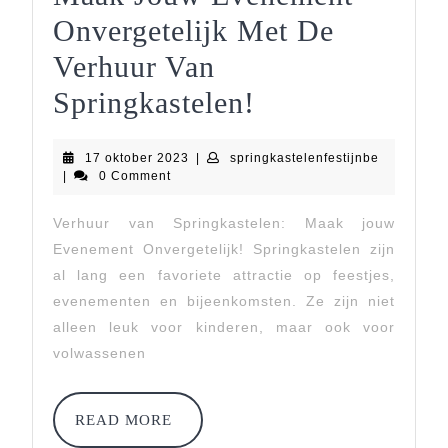
Onvergetelijk Met De
Verhuur Van
Maak
Springkastelen!
Jouw
17
springkast
17 oktober 2023
|
springkastelenfestijnbe
Evenement
oktober
|
0 Comment
2023
Onvergetelijk
Verhuur van Springkastelen: Maak jouw
Met
Evenement Onvergetelijk! Springkastelen zijn
De
al lang een favoriete attractie op feestjes,
evenementen en bijeenkomsten. Ze zijn niet
Verhuur
alleen leuk voor kinderen, maar ook voor
Van
volwassenen
Springkastelen
READ
READ MORE
MORE