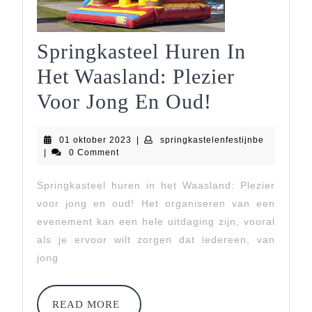
Springkasteel Huren In
Het Waasland: Plezier
Springkast
Voor Jong En Oud!
Huren
01
springkast
01 oktober 2023
|
springkastelenfestijnbe
In
oktober
|
0 Comment
2023
Het
Springkasteel huren in het Waasland: Plezier
Waasland:
voor jong en oud! Het organiseren van een
Plezier
evenement kan een hele uitdaging zijn, vooral
als je ervoor wilt zorgen dat iedereen, van
Voor
jong
Jong
En
READ
READ MORE