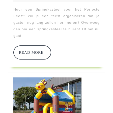
2023
En
Huur een Springkasteel voor het Perfecte
Breng
Feest! Wil je een feest organiseren dat je
Je
gasten nog lang zullen herinneren? Overweeg
dan om een springkasteel te huren! Of het nu
Feest
gaat
Tot
Leven!
READ
READ MORE
MORE