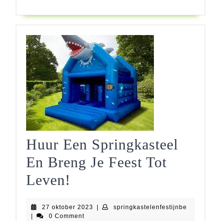
Huur Een Springkasteel
En Breng Je Feest Tot
Huur
Leven!
Een
27
springkast
27 oktober 2023
|
springkastelenfestijnbe
Springkasteel
oktober
|
0 Comment