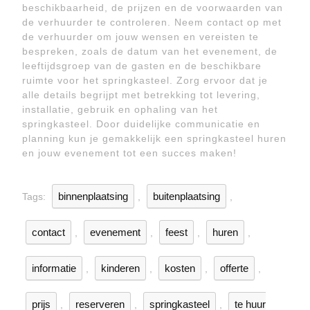
beschikbaarheid, de prijzen en de voorwaarden van
de verhuurder te controleren. Neem contact op met
de verhuurder om jouw wensen en vereisten te
bespreken, zoals de datum van het evenement, de
leeftijdsgroep van de gasten en de beschikbare
ruimte voor het springkasteel. Zorg ervoor dat je
alle details begrijpt met betrekking tot levering,
installatie, gebruik en ophaling van het
springkasteel. Door duidelijke communicatie en
planning kun je gemakkelijk een springkasteel huren
en jouw evenement tot een succes maken!
binnenplaatsing
buitenplaatsing
Tags:
,
,
contact
evenement
feest
huren
,
,
,
,
informatie
kinderen
kosten
offerte
,
,
,
,
prijs
reserveren
springkasteel
te huur
,
,
,