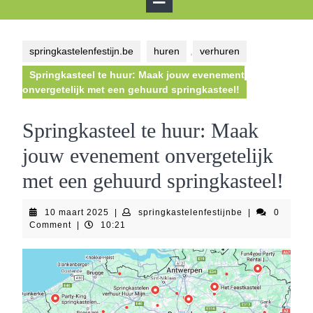
Button
springkastelenfestijn.be
huren
,
verhuren
Springkasteel te huur: Maak jouw evenement
onvergetelijk met een gehuurd springkasteel!
Springkasteel te huur: Maak
jouw evenement onvergetelijk
met een gehuurd springkasteel!
10
springkastelenf
10 maart 2025
|
springkastelenfestijnbe
|
0
maart
Comment
|
10:21
2025