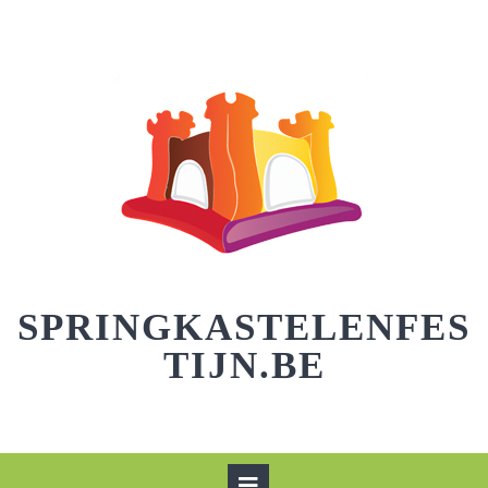
Skip
to
content
SPRINGKASTELENFES
TIJN.BE
Open