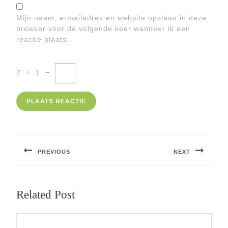
Mijn naam, e-mailadres en website opslaan in deze
browser voor de volgende keer wanneer ik een
reactie plaats.
2
+
1
=
Berichtnavigatie
PREVIOUS
NEXT
Previous
Next
post:
post:
Related Post