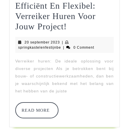
Efficiënt En Flexibel:
Verreiker Huren Voor
Efficiënt
Jouw Project!
En
20
20 september 2023
|
Flexibel:
september
springkastelenfestijnbe
springkastelenfestijnbe
|
0 Comment
2023
Verreiker
Verreiker huren: De ideale oplossing voor
Huren
diverse projecten Als je betrokken bent bij
Voor
bouw- of constructiewerkzaamheden, dan ben
je waarschijnlijk bekend met het belang van
Jouw
het hebben van de juiste
Project!
READ
READ MORE
MORE