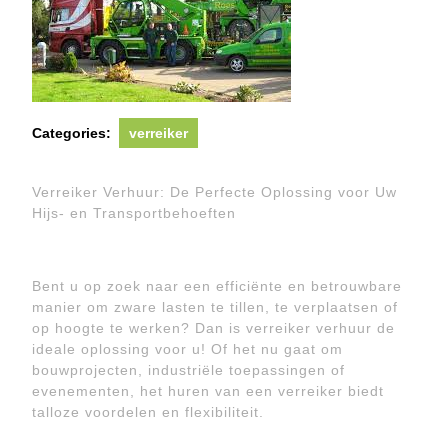
Categories:
verreiker
Verreiker Verhuur: De Perfecte Oplossing voor Uw
Hijs- en Transportbehoeften
Bent u op zoek naar een efficiënte en betrouwbare
manier om zware lasten te tillen, te verplaatsen of
op hoogte te werken? Dan is verreiker verhuur de
ideale oplossing voor u! Of het nu gaat om
bouwprojecten, industriële toepassingen of
evenementen, het huren van een verreiker biedt
talloze voordelen en flexibiliteit.