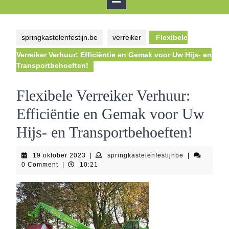
Button
springkastelenfestijn.be
verreiker
Flexibele
Verreiker Verhuur: Efficiëntie en Gemak voor Uw Hijs- en
Transportbehoeften!
Flexibele Verreiker Verhuur:
Efficiëntie en Gemak voor Uw
Hijs- en Transportbehoeften!
19
springkastele
19 oktober 2023
|
springkastelenfestijnbe
|
oktober
0 Comment
|
10:21
2023