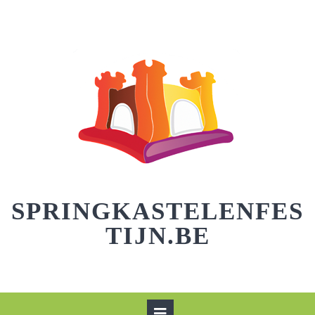
Skip
to
content
SPRINGKASTELENFES
TIJN.BE
Open