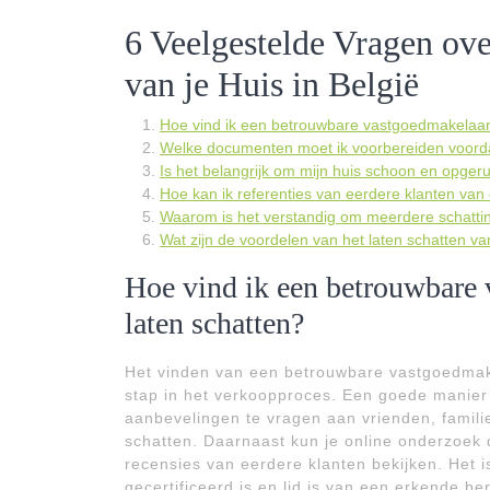
6 Veelgestelde Vragen ove
van je Huis in België
Hoe vind ik een betrouwbare vastgoedmakelaar 
Welke documenten moet ik voorbereiden voorda
Is het belangrijk om mijn huis schoon en opger
Hoe kan ik referenties van eerdere klanten va
Waarom is het verstandig om meerdere schattin
Wat zijn de voordelen van het laten schatten v
Hoe vind ik een betrouwbare 
laten schatten?
Het vinden van een betrouwbare vastgoedmakel
stap in het verkoopproces. Een goede manier
aanbevelingen te vragen aan vrienden, famili
schatten. Daarnaast kun je online onderzoek
recensies van eerdere klanten bekijken. Het 
gecertificeerd is en lid is van een erkende 