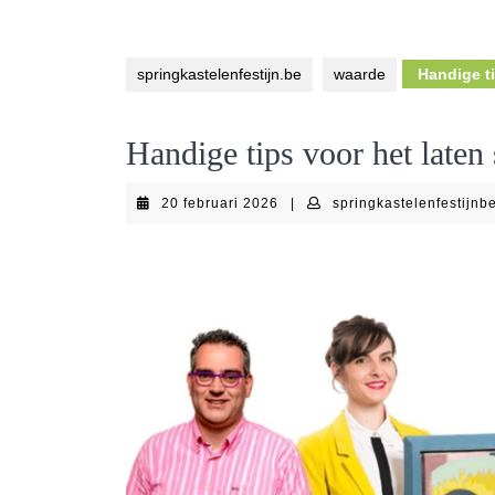
springkastelenfestijn.be
waarde
Handige ti
Handige tips voor het laten 
20
20 februari 2026
|
springkastelenfestijnb
februari
2026