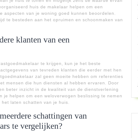
van je huis te tonen en mogelijk zelfs de waarde ervan
eorganiseerd huis de makelaar helpen om een
le aspecten van je woning goed kunnen beoordelen.
 tijd te besteden aan het opruimen en schoonmaken van
rdere klanten van een
astgoedmakelaar te krijgen, kun je het beste
actgegevens van tevreden klanten die eerder met hen
tgoedmakelaar zal geen moeite hebben om referenties
met mensen die hun diensten al hebben ervaren. Door
en beter inzicht in de kwaliteit van de dienstverlening
kan je helpen om een weloverwogen beslissing te nemen
het laten schatten van je huis.
meerdere schattingen van
rs te vergelijken?